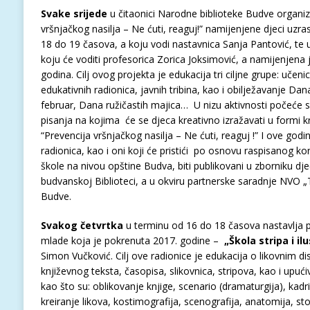
Svake srijede
u čitaonici Narodne biblioteke Budve organiz
vršnjačkog nasilja – Ne ćuti, reaguj!” namijenjene djeci uzr
18 do 19 časova, a koju vodi nastavnica Sanja Pantović, te
koju će voditi profesorica Zorica Joksimović, a namijenjena 
godina. Cilj ovog projekta je edukacija tri ciljne grupe: učenici
edukativnih radionica, javnih tribina, kao i obilježavanje Dana
februar, Dana ružičastih majica… U nizu aktivnosti počeće 
pisanja na kojima će se djeca kreativno izražavati u formi k
“Prevencija vršnjačkog nasilja – Ne ćuti, reaguj !” I ove godi
radionica, kao i oni koji će pristići po osnovu raspisanog k
škole na nivou opštine Budva, biti publikovani u zborniku dje
budvanskoj Biblioteci, a u okviru partnerske saradnje NVO „T
Budve.
Svakog četvrtka
u terminu od 16 do 18 časova nastavlja p
mlade koja je pokrenuta 2017. godine –
„Škola stripa i ilu
Simon Vučković. Cilj ove radionice je edukacija o likovnim di
književnog teksta, časopisa, slikovnica, stripova, kao i upu
kao što su: oblikovanje knjige, scenario (dramaturgija), kadri
kreiranje likova, kostimografija, scenografija, anatomija, stor