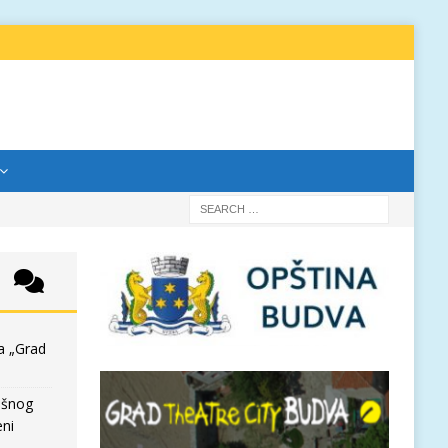
a „Grad
išnog
eni