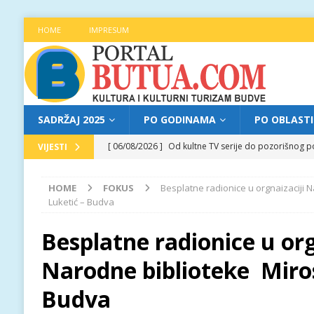
HOME
IMPRESUM
SADRŽAJ 2025
PO GODINAMA
PO OBLAST
[ 06/08/2026 ]
Od kultne TV serije do pozorišnog po
VIJESTI
[ 05/08/2026 ]
Najava programa XL festivala „Grad t
HOME
FOKUS
Besplatne radionice u orgnaizaciji 
[ 05/08/2026 ]
Grad, voda, drvo i čovjek: „Equilibr
Luketić – Budva
[ 04/08/2026 ]
Najava programa XL festivala „Grad t
Besplatne radionice u org
[ 06/08/2026 ]
Najava programa XL festivala „Grad t
Narodne biblioteke Miros
Budva