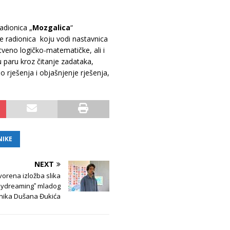
adionica „
Mozgalica
“
e radionica koju vodi nastavnica
tveno logičko-matematičke, ali i
 u paru kroz čitanje zadataka,
 rješenja i objašnjenje rješenja,
NIKE
NEXT
vorena izložba slika
ydreamingˮ mladog
nika Dušana Đukića