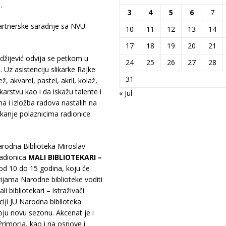
.
3
4
5
6
7
 partnerske saradnje sa NVU
10
11
12
13
14
17
18
19
20
21
džijević odvija se petkom u
24
25
26
27
28
 Uz asistenciju slikarke Rajke
31
ž, akvarel, pastel, akril, kolaž,
karstvu kao i da iskažu talente i
« Jul
a i izložba radova nastalih na
likanje polaznicima radionice
arodna Biblioteka Miroslav
radionica
MALI BIBLIOTEKARI –
od 10 do 15 godina, koju će
ijama Narodne biblioteke voditi
 bibliotekari – istraživači
iji JU Narodna biblioteka
oju novu sezonu. Akcenat je i
Primorja, kao i na osnove i