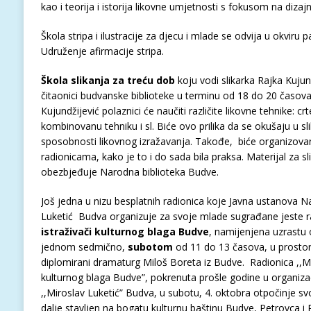
kao i teorija i istorija likovne umjetnosti s fokusom na dizajn
Škola stripa i ilustracije za djecu i mlade se odvija u okviru
Udruženje afirmacije stripa.
Škola slikanja za treću dob
koju vodi slikarka Rajka Kujun
čitaonici budvanske biblioteke u terminu od 18 do 20 časova.
Кujundžijević polaznici će naučiti različite likovne tehnike: crte
kombinovanu tehniku i sl. Biće ovo prilika da se okušaju u sli
sposobnosti likovnog izražavanja. Takođe, biće organizovan
radionicama, kako je to i do sada bila praksa. Materijal za s
obezbjeđuje Narodna biblioteka Budve.
Još jedna u nizu besplatnih radionica koje Javna ustanova N
Luketić Budva organizuje za svoje mlade sugrađane jeste 
istraživači kulturnog blaga Budve
, namijenjena uzrastu 
jednom sedmično,
subotom
od 11 do 13 časova, u prostor
diplomirani dramaturg Miloš Boreta iz Budve. Radionica ,,Mali
kulturnog blaga Budve”, pokrenuta prošle godine u organizac
,,Miroslav Luketić” Budva, u subotu, 4. oktobra otpočinje sv
dalje stavljen na bogatu kulturnu baštinu Budve, Petrovca i 