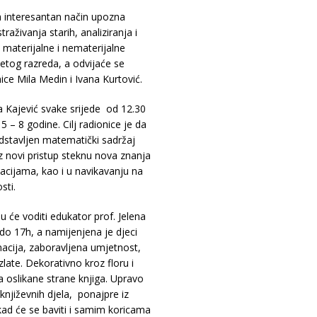
 na interesantan način upozna
aživanja starih, analiziranja i
e materijalne i nematerijalne
etog razreda, a odvijaće se
ce Mila Medin i Ivana Kurtović.
 Kajević svake srijede od 12.30
 – 8 godine. Cilj radionice je da
edstavljen matematički sadržaj
z novi pristup steknu nova znanja
uacijama, kao i u navikavanju na
sti.
u će voditi edukator prof. Jelena
do 17h, a namijenjena je djeci
nacija, zaboravljena umjetnost,
ate. Dekorativno kroz floru i
a oslikane strane knjiga. Upravo
a književnih djela, ponajpre iz
ad će se baviti i samim koricama