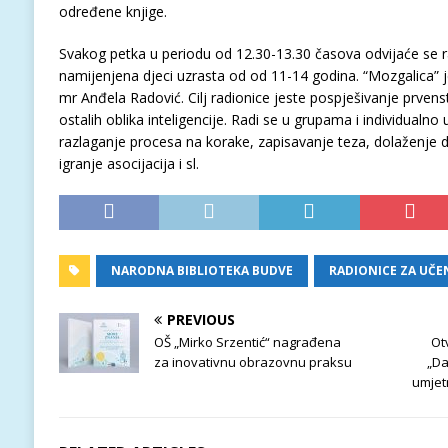
određene knjige.
Svakog petka u periodu od 12.30-13.30 časova odvijaće se r
namijenjena djeci uzrasta od od 11-14 godina. “Mozgalica” j
mr Anđela Radović. Cilj radionice jeste pospješivanje prvens
ostalih oblika inteligencije. Radi se u grupama i individualno
razlaganje procesa na korake, zapisavanje teza, dolaženje do
igranje asocijacija i sl.
NARODNA BIBLIOTEKA BUDVE
RADIONICE ZA UČE
PREVIOUS
OŠ „Mirko Srzentić“ nagrađena
Ot
za inovativnu obrazovnu praksu
„Da
umjet