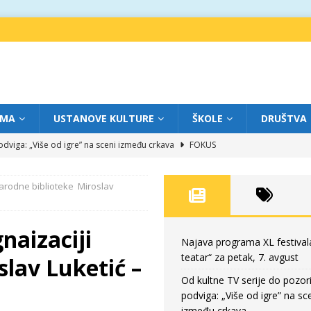
IMA
USTANOVE KULTURE
ŠKOLE
DRUŠTVA
dviga: „Više od igre” na sceni između crkava
FOKUS
eatar“ za četvrtak, 6. avgust
FOKUS
Narodne biblioteke Miroslav
ium“ otvorio novo poglavlje likovnog programa Grada teatra
FOKUS
eatar“ za srijedu, 5. avgust
FOKUS
naizaciji
eatar“ za petak, 7. avgust
FOKUS
Najava programa XL festival
teatar“ za petak, 7. avgust
lav Luketić –
Od kultne TV serije do pozor
podviga: „Više od igre” na sc
između crkava