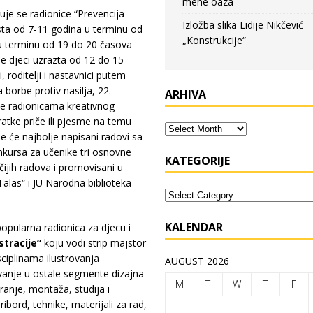
mene oaza
uje se radionice “Prevencija
Izložba slika Lidije Nikčević
asta od 7-11 godina u terminu od
„Konstrukcije“
 u terminu od 19 do 20 časova
je djeci uzrazta od 12 do 15
, roditelji i nastavnici putem
 borbe protiv nasilja, 22.
ARHIVA
se radionicama kreativnog
ratke priče ili pjesme na temu
ne će najbolje napisani radovi sa
onkursa za učenike tri osnovne
KATEGORIJE
čijih radova i promovisani u
alas“ i JU Narodna biblioteka
KALENDAR
opularna radionica za djecu i
stracije“
koju vodi strip majstor
sciplinama ilustrovanja
AUGUST 2026
ćivanje u ostale segmente dizajna
M
T
W
T
F
ranje, montaža, studija i
ibord, tehnike, materijali za rad,