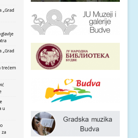
a „Grad
glavlje
tra
a „Grad
a trećem
vić
e
re
a u
io
e za