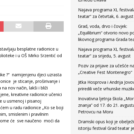
Najava programa XL festival
teatar“ za četvrtak, 6. avgust
Grad, voda, drvo i čovjek:
„Equilibrium“ otvorio novo po
likovnog programa Grada tea
tavljaju besplatne radionice u
Najava programa XL festival
blioteke i u OŠ Mirko Srzentić od
teatar“ za srijedu, 5. avgust
Poziv za prijave za učešće n
„Creative Fest Montenegro“
ke ?” namijenjenu djeci uzrasta
nice je sticanje, proširivanje i
Jitka Hosprova i Andrija Jovo
na nov način, lakši i bliži
priredili veče vrhunske muzik
ene, kreativne radionice učenici
Inovativna ljetnja škola „Mo
ne u usmenoj i pisanoj
znanja” od 17. do 21. avgust
em u radu radionice „Кo se boji
Petrovcu na Moru
nim, smislenim i pravilnim
u kome će sve naučeno moći da
Dramski opus koji je obeljež
istoriju festival Grad teatar j