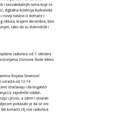
sti i nesvakidašnjih tema koje će
tić, digitalna kolekcija budvanske
 i noviji naslovi iz domaće i
og ciklusa, krajem decembra, biće
unjen, tako da su dobrodošli i
splatne radionice od 1. oktobra
prostorijama Osnovne škole Mirko
avnica Bojana Sinanović
i uzrasta od 12-14
ano izražavaju i da bogateći
nja.Uz zajednički odabir,
ziju i prozu, a zatim i stvarati
 djecom pokazalo je da se oni
biti konačni cilj ove radionice.