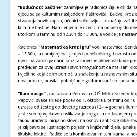
“Budućnost baštine”
zanimljiva je radionica čiji je cilj da
djecu sa sa kulturnim nasljedđem Paštrovića i Budve. Kroz istr
stvaranja novih zapisa, učenici stiču svijest o značaju zaštit
kulturne baštine. Namijenjena je učenicima od petog do dev
utorkom u terminu od 12.30h do 13.30h, a vodiće je nastavni
Radionicu
“Matematika kroz igru”
vodi nastavnica Šenida
– 13.30h, a namijenjena je djeci predškolskog i uzrasta od 5
djeci na zanimljiv način kroz raznovrsne aktivnosti bude pr
predviđen za ovaj uzrast i stvori mogućnost da mališani kro
i vještine koja će im pomoći u snalaženju u raznovrsnim sit
novi prostor, pravila i poboljšanje grafomotoričkih sposobno
“Iluminacije”
, radionica u Petrovcu u OŠ Mirko Srzentić koj
Papović svake srijede počev od 1. oktobra u terminu od 16 
uzrasta od šestog do devetog razreda (12-14 godina). Ilumi
jeste srednjovjekovno oslikavanje knjiga sa dodavanjem pozl
faunu urađeno inicijalno slovo, na osnovu antičkog slikarstv
je cilj baviti se ilustracijom pojedinih književnih djela, junak
školske lektire. Radiće se u kombinovanim tehnikama, a nek