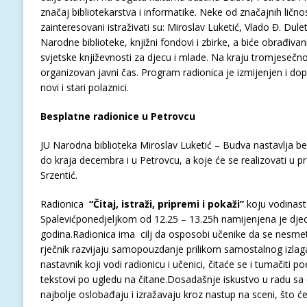
značaj bibliotekarstva i informatike. Neke od značajnih lično
zainteresovani istraživati su: Miroslav Luketić, Vlado Đ. Dule
Narodne biblioteke, knjižni fondovi i zbirke, a biće obrađivani
svjetske književnosti za djecu i mlade. Na kraju tromjesečn
organizovan javni čas. Program radionica je izmijenjen i dop
novi i stari polaznici.
Besplatne radionice u Petrovcu
JU Narodna biblioteka Miroslav Luketić – Budva nastavlja be
do kraja decembra i u Petrovcu, a koje će se realizovati u 
Srzentić.
Radionica
“
Čitaj, istraži, pripremi i pokaži”
koju vodinast
Spalevićponedjeljkom od 12.25 – 13.25h namijenjena je djec
godina.Radionica ima cilj da osposobi učenike da se nesmet
rječnik razvijaju samopouzdanje prilikom samostalnog izlaga
nastavnik koji vodi radionicu i učenici, čitaće se i tumačiti poe
tekstovi po ugledu na čitane.Dosadašnje iskustvo u radu sa
najbolje oslobađaju i izražavaju kroz nastup na sceni, što će 