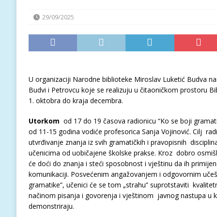
29/09/2025
U organizaciji Narodne biblioteke Miroslav Luketić Budva nas
Budvi i Petrovcu koje se realizuju u čitaoničkom prostoru Bi
1. oktobra do kraja decembra.
Utorkom
od 17 do 19 časova radionicu “Ko se boji gramati
od 11-15 godina vodiće profesorica Sanja Vojinović. Cilj radio
utvrđivanje znanja iz svih gramatičkih i pravopisnih disciplina 
učenicima od uobičajene školske prakse. Кroz dobro osmišlj
će doći do znanja i steći sposobnost i vještinu da ih primije
komunikaciji. Posvećenim angažovanjem i odgovornim učešć
gramatike”, učenici će se tom „strahu” suprotstaviti kvalitet
načinom pisanja i govorenja i vještinom javnog nastupa 
demonstriraju.