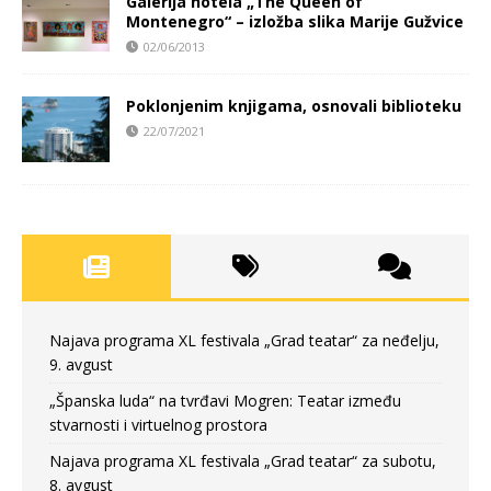
Galerija hotela „The Queen of
Montenegro“ – izložba slika Marije Gužvice
02/06/2013
Poklonjenim knjigama, osnovali biblioteku
22/07/2021
Najava programa XL festivala „Grad teatar“ za neđelju,
9. avgust
„Španska luda“ na tvrđavi Mogren: Teatar između
stvarnosti i virtuelnog prostora
Najava programa XL festivala „Grad teatar“ za subotu,
8. avgust