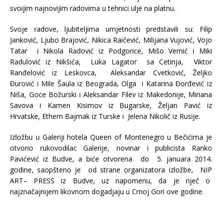
svoijim najnovijim radovima u tehnici ulje na platnu.
Svoje radove, ljubiteljima umjetnosti predstavili su: Filip
Janković, Ljubo Brajović, Nikica Raičević, Milijana Vujović, Vojo
Tatar i Nikola Radović iz Podgorice, Mišo Vemić i Miki
Radulović iz Nikšića, Luka Lagator sa Cetinja, Viktor
Ranđelović iz Leskovca, Aleksandar Cvetković, Željko
Đurović i Mile Šaula iz Beograda, Olga i Katarina Đorđević iz
Niša, Goce Božurski i Aleksandar Filev iz Makedonije, Miriana
Savova i Kamen Kisimov iz Bugarske, Željan Pavić iz
Hrvatske, Ethem Bajmak iz Turske i Jelena Nikolič iz Rusije.
Izložbu u Galeriji hotela Queen of Montenegro u Bečićima je
otvorio rukovodilac Galerije, novinar i publicista Ranko
Pavićević iz Budve, a biće otvorena do 5. januara 2014.
godine, saopšteno je od strane organizatora izložbe, NIP
ART– PRESS iz Budve, uz napomenu, da je riječ o
najznačajnijem likovnom dogadjaju u Crnoj Gori ove godine.