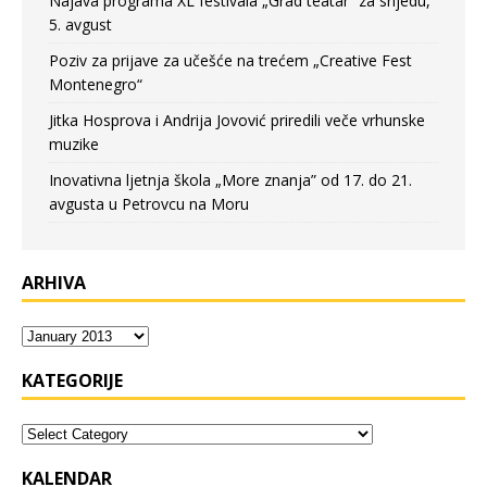
Najava programa XL festivala „Grad teatar“ za srijedu,
5. avgust
Poziv za prijave za učešće na trećem „Creative Fest
Montenegro“
Jitka Hosprova i Andrija Jovović priredili veče vrhunske
muzike
Inovativna ljetnja škola „More znanja” od 17. do 21.
avgusta u Petrovcu na Moru
ARHIVA
KATEGORIJE
KALENDAR