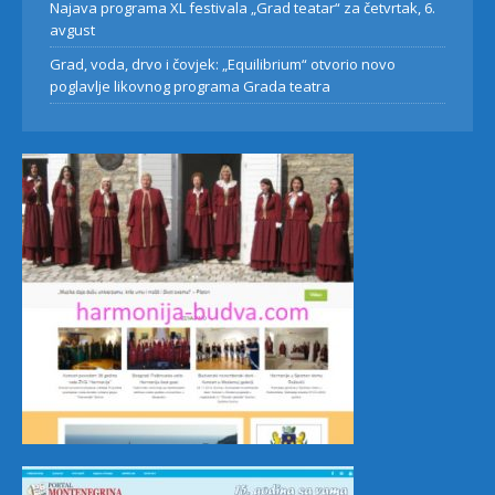
Najava programa XL festivala „Grad teatar“ za četvrtak, 6.
avgust
Grad, voda, drvo i čovjek: „Equilibrium“ otvorio novo
poglavlje likovnog programa Grada teatra