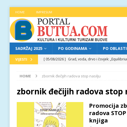
HOME
IMPRESUM
SADRŽAJ 2025
PO GODINAMA
PO OBLAST
[ 05/08/2026 ]
Grad, voda, drvo i čovjek: „Equilibr
VIJESTI
[ 04/08/2026 ]
Najava programa XL festivala „Grad t
HOME
zbornik đečijih radova stop nasilju
[ 04/08/2026 ]
Poziv za prijave za učešće na treće
[ 04/08/2026 ]
Jitka Hosprova i Andrija Jovović prir
zbornik đečijih radova stop 
[ 05/08/2026 ]
Najava programa XL festivala „Grad t
Promocija zb
radova STOP
knjiga