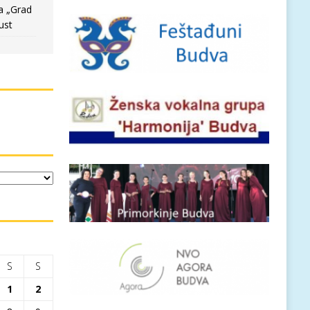
a „Grad
ust
S
S
1
2