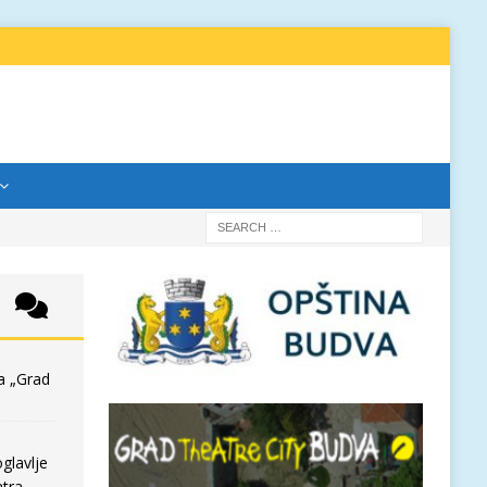
a „Grad
glavlje
tra