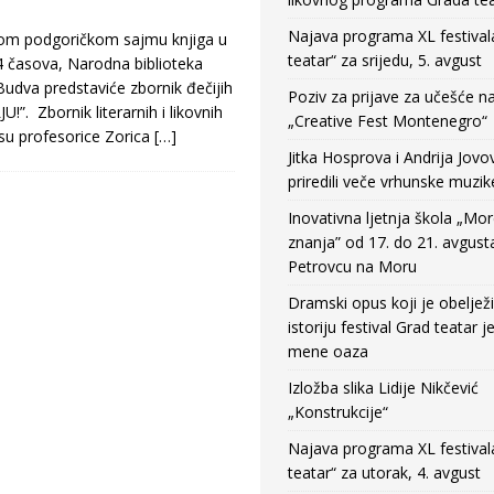
Najava programa XL festival
m podgoričkom sajmu knjiga u
teatar“ za srijedu, 5. avgust
4 časova, Narodna biblioteka
udva predstaviće zbornik đečijih
Poziv za prijave za učešće n
”. Zbornik literarnih i likovnih
„Creative Fest Montenegro“
su profesorice Zorica
[…]
Jitka Hosprova i Andrija Jovo
priredili veče vrhunske muzik
Inovativna ljetnja škola „Mo
znanja” od 17. do 21. avgust
Petrovcu na Moru
Dramski opus koji je obeljež
istoriju festival Grad teatar j
mene oaza
Izložba slika Lidije Nikčević
„Konstrukcije“
Najava programa XL festival
teatar“ za utorak, 4. avgust