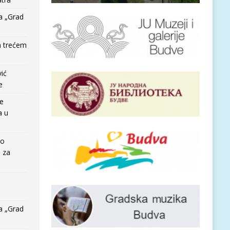
a „Grad
a trećem
vić
e
re
a u
io
e za
a „Grad