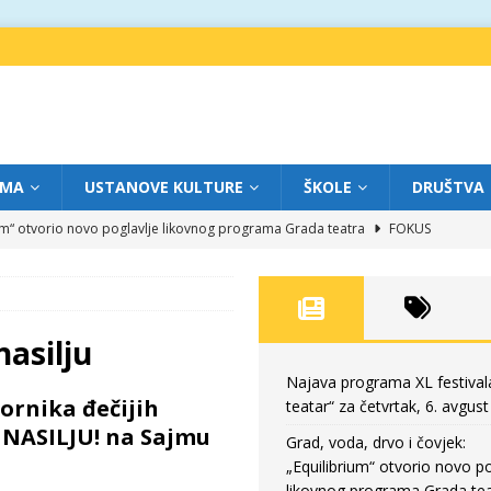
IMA
USTANOVE KULTURE
ŠKOLE
DRUŠTVA
ium“ otvorio novo poglavlje likovnog programa Grada teatra
FOKUS
eatar“ za srijedu, 5. avgust
FOKUS
m „Creative Fest Montenegro“
BAUO
edili veče vrhunske muzike
GRAD TEATAR
nasilju
eatar“ za četvrtak, 6. avgust
FOKUS
Najava programa XL festival
ornika đečijih
teatar“ za četvrtak, 6. avgust
 NASILJU! na Sajmu
Grad, voda, drvo i čovjek:
„Equilibrium“ otvorio novo po
likovnog programa Grada tea