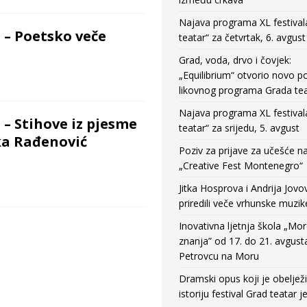
Najava programa XL festival
 – Poetsko veče
teatar“ za četvrtak, 6. avgust
Grad, voda, drvo i čovjek:
„Equilibrium“ otvorio novo po
likovnog programa Grada tea
Najava programa XL festival
– Stihove iz pjesme
teatar“ za srijedu, 5. avgust
ka Rađenović
Poziv za prijave za učešće n
„Creative Fest Montenegro“
Jitka Hosprova i Andrija Jovo
priredili veče vrhunske muzik
Inovativna ljetnja škola „Mo
znanja” od 17. do 21. avgust
Petrovcu na Moru
Dramski opus koji je obeljež
istoriju festival Grad teatar j