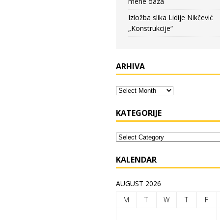
mene oaza
Izložba slika Lidije Nikčević
„Konstrukcije“
ARHIVA
KATEGORIJE
KALENDAR
AUGUST 2026
M
T
W
T
F