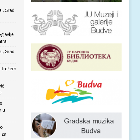
a „Grad
glavlje
tra
a „Grad
a trećem
vić
e
re
a u
io
e za