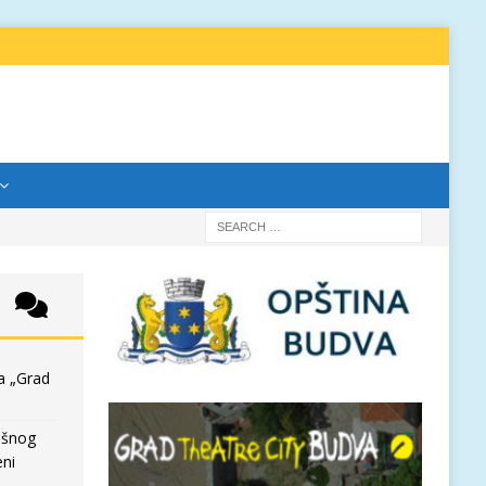
a „Grad
išnog
eni