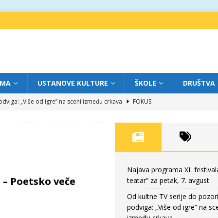
IMA
USTANOVE KULTURE
ŠKOLE
DRUŠTVA
dviga: „Više od igre” na sceni između crkava
FOKUS
eatar“ za četvrtak, 6. avgust
FOKUS
ium“ otvorio novo poglavlje likovnog programa Grada teatra
FOKUS
eatar“ za srijedu, 5. avgust
FOKUS
eatar“ za petak, 7. avgust
FOKUS
Najava programa XL festival
 – Poetsko veče
teatar“ za petak, 7. avgust
Od kultne TV serije do pozor
podviga: „Više od igre” na sc
između crkava