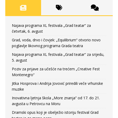
Najava programa XL festivala „Grad teatar“ za
četvrtak, 6. avgust
Grad, voda, drvo i čovjek: „Equilibrium“ otvorio novo
poglavlje likovnog programa Grada teatra
Najava programa XL festivala „Grad teatar“ za srijedu,
5. avgust
Poziv za prijave za učešće na trećem „Creative Fest
Montenegro“
Jitka Hosprova i Andrija Jovović priredili veče vrhunske
muzike
Inovativna ljetnja škola „More znanja” od 17. do 21.
avgusta u Petrovcu na Moru
Dramski opus koji je obelježio istoriju festival Grad