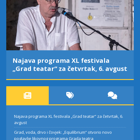
Najava programa XL festivala
„Grad teatar“ za četvrtak, 6. avgust
Najava programa XL festivala „Grad teatar“ za četvrtak, 6.
avgust
Grad, voda, drvo i čovjek: „Equilibrium“ otvorio novo
poglavlje likovnog programa Grada teatra