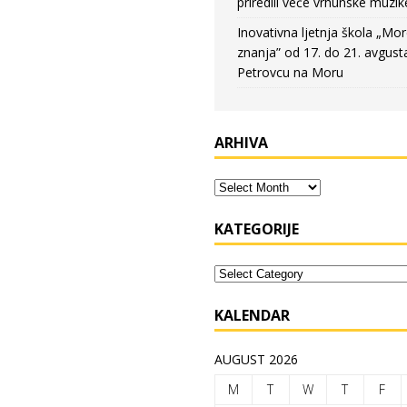
priredili veče vrhunske muzik
Inovativna ljetnja škola „Mo
znanja” od 17. do 21. avgust
Petrovcu na Moru
ARHIVA
KATEGORIJE
KALENDAR
AUGUST 2026
M
T
W
T
F