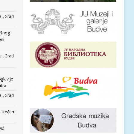
a „Grad
išnog
eni
a „Grad
glavlje
tra
a „Grad
a trećem
vić