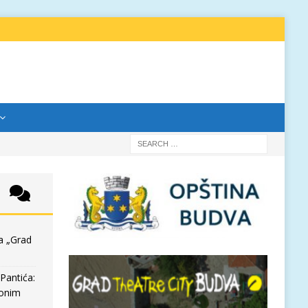
a „Grad
Pantića:
 onim