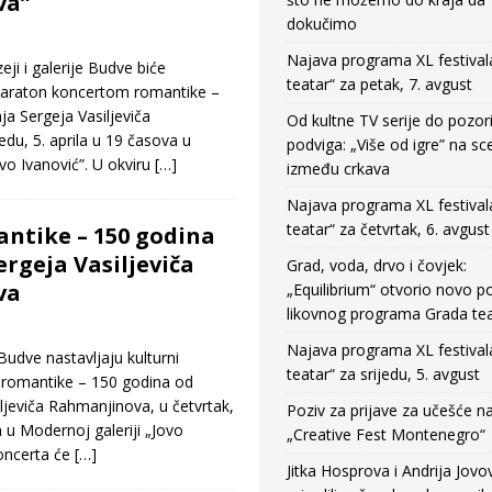
va”
dokučimo
Najava programa XL festival
eji i galerije Budve biće
teatar“ za petak, 7. avgust
 maraton koncertom romantike –
a Sergeja Vasiljeviča
Od kultne TV serije do pozor
edu, 5. aprila u 19 časova u
podviga: „Više od igre” na sc
vo Ivanović”. U okviru
[…]
između crkava
Najava programa XL festival
teatar“ za četvrtak, 6. avgust
ntike – 150 godina
ergeja Vasiljeviča
Grad, voda, drvo i čovjek:
va
„Equilibrium“ otvorio novo po
likovnog programa Grada tea
Najava programa XL festival
Budve nastavljaju kulturni
teatar“ za srijedu, 5. avgust
romantike – 150 godina od
ljeviča Rahmanjinova, u četvrtak,
Poziv za prijave za učešće n
 u Modernoj galeriji „Jovo
„Creative Fest Montenegro“
koncerta će
[…]
Jitka Hosprova i Andrija Jovo