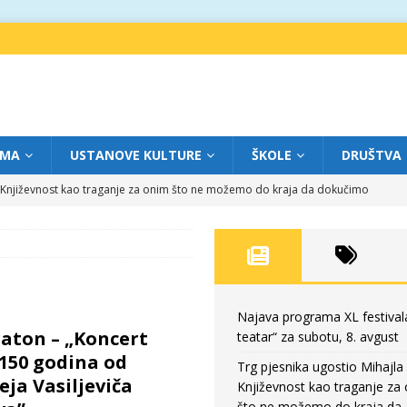
IMA
USTANOVE KULTURE
ŠKOLE
DRUŠTVA
a: Književnost kao traganje za onim što ne možemo do kraja da dokučimo
eatar“ za petak, 7. avgust
FOKUS
dviga: „Više od igre” na sceni između crkava
FOKUS
eatar“ za četvrtak, 6. avgust
FOKUS
Najava programa XL festival
aton – „Koncert
teatar“ za subotu, 8. avgust
eatar“ za subotu, 8. avgust
FOKUS
150 godina od
Trg pjesnika ugostio Mihajla 
eja Vasiljeviča
Književnost kao traganje za
što ne možemo do kraja da