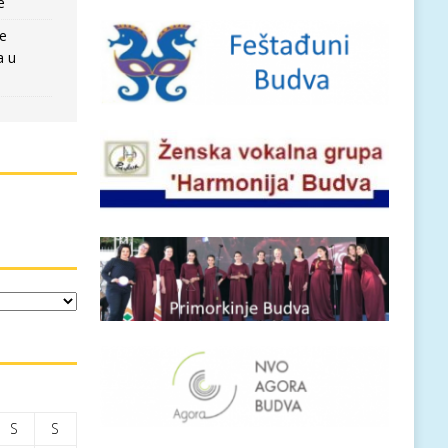
e
re
a u
S
S