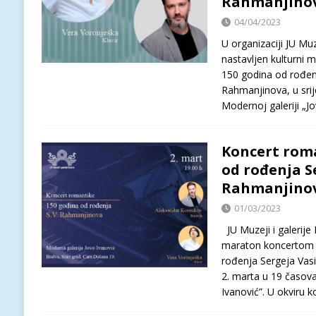
Rahmanjino
04/04/2023
U organizaciji JU Muz
nastavljen kulturni
150 godina od rođenj
Rahmanjinova, u srij
Modernoj galeriji „Jo
Koncert roma
od rođenja S
Rahmanjino
01/03/2023
JU Muzeji i galerije 
maraton koncertom 
rođenja Sergeja Vasi
2. marta u 19 časova
Ivanović”. U okviru 