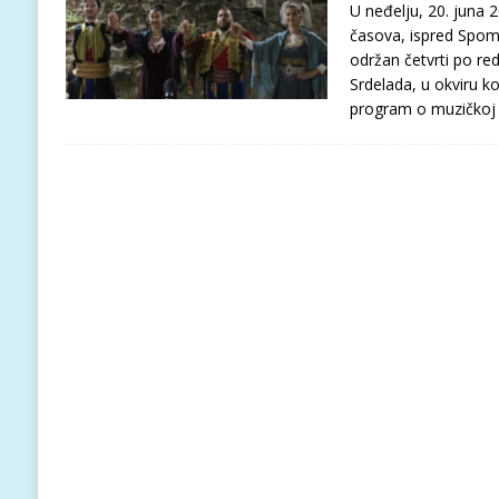
U neđelju, 20. juna 
časova, ispred Spom
održan četvrti po re
Srdelada, u okviru ko
program o muzičkoj t