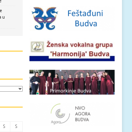
e
re
a u
S
S