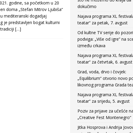
2021. godine, sa početkom u 20
dokučimo
en doma „Stefan Mitrov Ljubiša“
du mediteranski dogadjaj
Najava programa XL festival
g je predstavljen bogat kulturni
teatar“ za petak, 7. avgust
radiciji
[…]
Od kultne TV serije do pozor
podviga: „Više od igre” na sc
između crkava
Najava programa XL festival
teatar“ za četvrtak, 6. avgust
Grad, voda, drvo i čovjek:
„Equilibrium“ otvorio novo po
likovnog programa Grada tea
Najava programa XL festival
teatar“ za srijedu, 5. avgust
Poziv za prijave za učešće n
„Creative Fest Montenegro“
Jitka Hosprova i Andrija Jovo