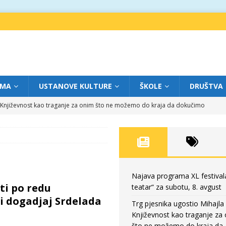
IMA
USTANOVE KULTURE
ŠKOLE
DRUŠTVA
a: Književnost kao traganje za onim što ne možemo do kraja da dokučimo
eatar“ za petak, 7. avgust
FOKUS
dviga: „Više od igre” na sceni između crkava
FOKUS
eatar“ za četvrtak, 6. avgust
FOKUS
Najava programa XL festival
ti po redu
teatar“ za subotu, 8. avgust
eatar“ za subotu, 8. avgust
FOKUS
 dogadjaj Srdelada
Trg pjesnika ugostio Mihajla 
Književnost kao traganje za
što ne možemo do kraja da