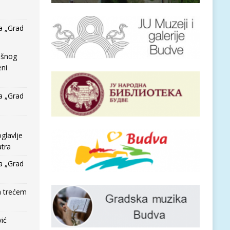
a „Grad
išnog
eni
a „Grad
glavlje
tra
a „Grad
a trećem
vić