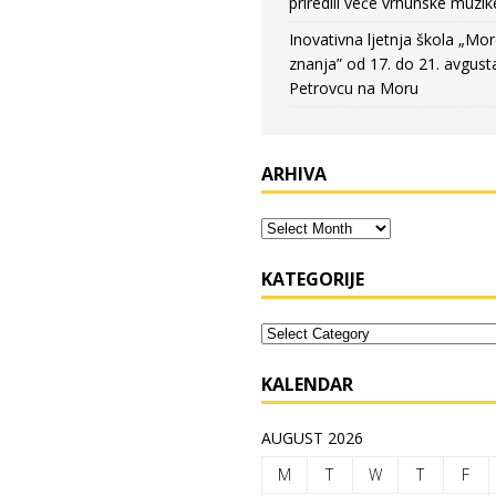
priredili veče vrhunske muzik
Inovativna ljetnja škola „Mo
znanja” od 17. do 21. avgust
Petrovcu na Moru
ARHIVA
KATEGORIJE
KALENDAR
AUGUST 2026
M
T
W
T
F