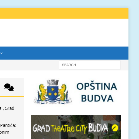
a „Grad
Pantića:
 onim