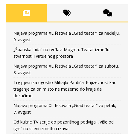
Najava programa XL festivala „Grad teatar“ za neđelju,
9. avgust
„Španska luda“ na tvrđavi Mogren: Teatar između
stvarnosti i virtuelnog prostora
Najava programa XL festivala „Grad teatar“ za subotu,
8. avgust
Trg pjesnika ugostio Mihajla Pantića: Književnost kao
traganje za onim što ne možemo do kraja da
dokučimo
Najava programa XL festivala „Grad teatar“ za petak,
7. avgust
Od kultne TV serije do pozorišnog podviga: „Više od
igre” na sceni između crkava