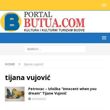
HOME
tijana vujović
tijana vujović
Petrovac – Izložba “Innocent when you
dream” Tijane Vujović
09/05/2025