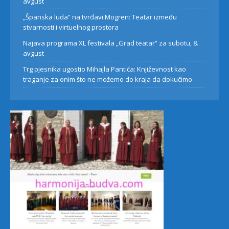
avgust
„Španska luda“ na tvrđavi Mogren: Teatar između
stvarnosti i virtuelnog prostora
Najava programa XL festivala „Grad teatar“ za subotu, 8.
avgust
Trg pjesnika ugostio Mihajla Pantića: Književnost kao
traganje za onim što ne možemo do kraja da dokučimo