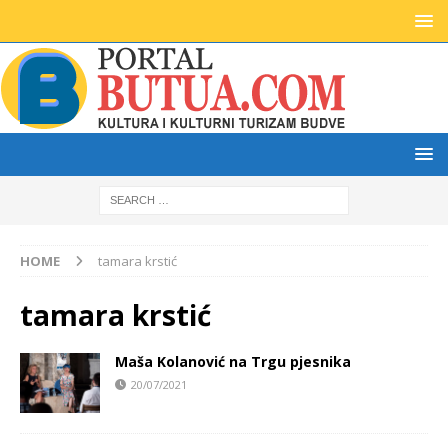
HOME
tamara krstić
tamara krstić
Maša Kolanović na Trgu pjesnika
20/07/2021