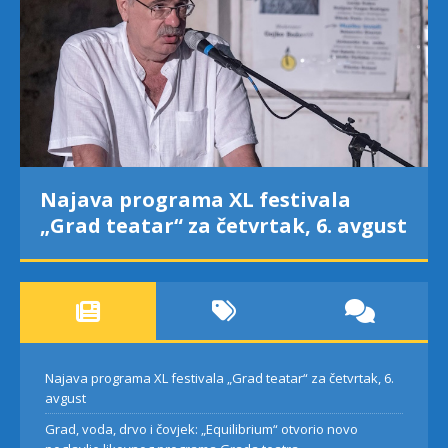
Najava programa XL festivala
„Grad teatar“ za četvrtak, 6. avgust
Najava programa XL festivala „Grad teatar“ za četvrtak, 6.
avgust
Grad, voda, drvo i čovjek: „Equilibrium“ otvorio novo