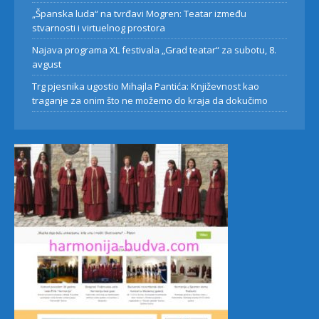
„Španska luda“ na tvrđavi Mogren: Teatar između
stvarnosti i virtuelnog prostora
Najava programa XL festivala „Grad teatar“ za subotu, 8.
avgust
Trg pjesnika ugostio Mihajla Pantića: Književnost kao
traganje za onim što ne možemo do kraja da dokučimo