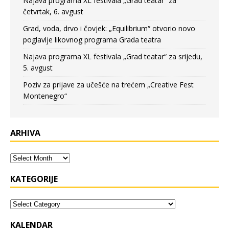
Najava programa XL festivala „Grad teatar“ za
četvrtak, 6. avgust
Grad, voda, drvo i čovjek: „Equilibrium“ otvorio novo
poglavlje likovnog programa Grada teatra
Najava programa XL festivala „Grad teatar“ za srijedu,
5. avgust
Poziv za prijave za učešće na trećem „Creative Fest
Montenegro“
ARHIVA
KATEGORIJE
KALENDAR