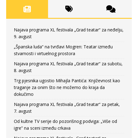
Najava programa XL festivala „Grad teatar“ za neđelju,
9. avgust
„Španska luda“ na tvrđavi Mogren: Teatar između
stvarnosti i virtuelnog prostora
Najava programa XL festivala „Grad teatar“ za subotu,
8. avgust
Trg pjesnika ugostio Mihajla Pantića: Književnost kao
traganje za onim što ne možemo do kraja da
dokučimo
Najava programa XL festivala „Grad teatar“ za petak,
7. avgust
Od kultne TV serije do pozorišnog podviga: „Više od
igre” na sceni između crkava