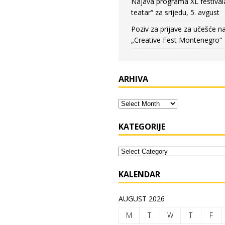
Najava programa XL festival
teatar“ za srijedu, 5. avgust
Poziv za prijave za učešće n
„Creative Fest Montenegro“
ARHIVA
KATEGORIJE
KALENDAR
AUGUST 2026
M
T
W
T
F