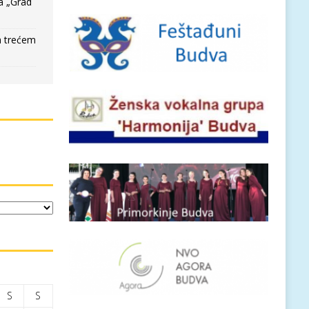
a „Grad
a trećem
S
S