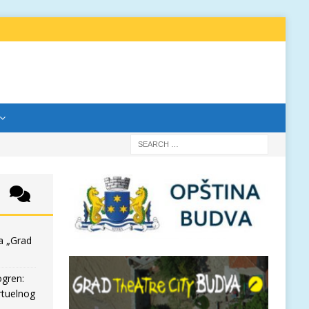
a „Grad
ogren:
rtuelnog