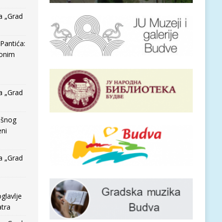
a „Grad
Pantića:
 onim
a „Grad
išnog
eni
a „Grad
glavlje
tra