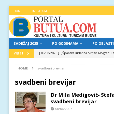
HOME
IMPRESUM
SADRŽAJ 2025
PO GODINAMA
PO OBLAST
[ 08/08/2026 ]
„Španska luda“ na tvrđavi Mogren: Te
VIJESTI
[ 07/08/2026 ]
Najava programa XL festivala „Grad t
HOME
svadbeni brevijar
[ 07/08/2026 ]
Trg pjesnika ugostio Mihajla Pantić
FOKUS
svadbeni brevijar
[ 06/08/2026 ]
Najava programa XL festivala „Grad t
Dr Mila Medigović- Stef
[ 08/08/2026 ]
Najava programa XL festivala „Grad t
svadbeni brevijar
06/06/2007