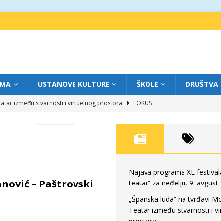
IMA
USTANOVE KULTURE
ŠKOLE
DRUŠTVA
atar između stvarnosti i virtuelnog prostora
FOKUS
eatar“ za subotu, 8. avgust
FOKUS
a: Književnost kao traganje za onim što ne možemo do kraja da dokučimo
eatar“ za petak, 7. avgust
FOKUS
Najava programa XL festival
anović – Paštrovski
teatar“ za neđelju, 9. avgust
eatar“ za neđelju, 9. avgust
FOKUS
„Španska luda“ na tvrđavi M
Teatar između stvarnosti i vi
prostora