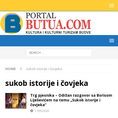
HOME
sukob istorije i čovjeka
sukob istorije i čovjeka
Trg pjesnika – Održan razgovor sa Borisom
Liješevićem na temu „Sukob istorije i
čovjeka“
17/09/2020