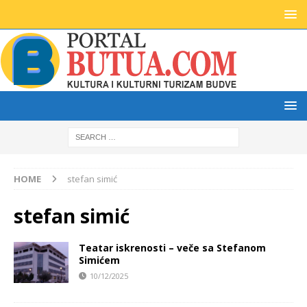
HOME
stefan simić
stefan simić
Teatar iskrenosti – veče sa Stefanom
Simićem
10/12/2025