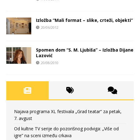
Izložba “Mali format – slike, crteži, objekti”
20/06/2012
Spomen dom “S. M. Ljubiša” – Izložba Dijane
Lazović
20/08/2010
Najava programa XL festivala „Grad teatar“ za petak,
7. avgust
Od kultne TV serije do pozorišnog podviga: „Više od
igre” na sceni između crkava