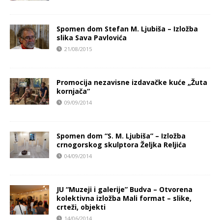
Spomen dom Stefan M. Ljubiša – Izložba
slika Sava Pavlovića
21/08/2015
Promocija nezavisne izdavačke kuće „Žuta
kornjača“
09/09/2014
Spomen dom “S. M. Ljubiša” – Izložba
crnogorskog skulptora Željka Reljića
04/09/2014
JU “Muzeji i galerije” Budva – Otvorena
kolektivna izložba Mali format – slike,
crteži, objekti
14/06/2014