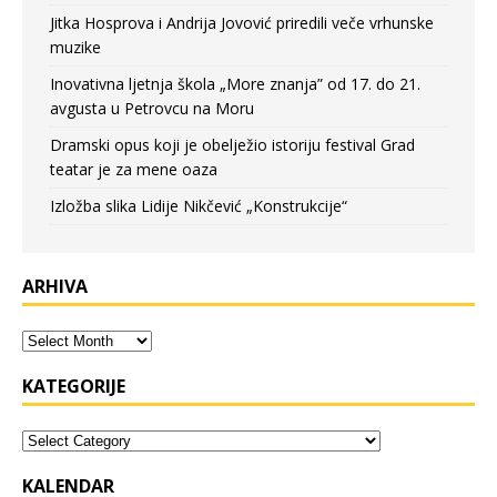
Jitka Hosprova i Andrija Jovović priredili veče vrhunske
muzike
Inovativna ljetnja škola „More znanja” od 17. do 21.
avgusta u Petrovcu na Moru
Dramski opus koji je obelježio istoriju festival Grad
teatar je za mene oaza
Izložba slika Lidije Nikčević „Konstrukcije“
ARHIVA
KATEGORIJE
KALENDAR