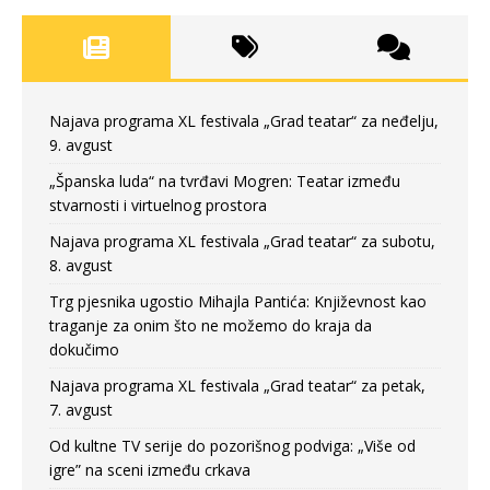
Najava programa XL festivala „Grad teatar“ za neđelju,
9. avgust
„Španska luda“ na tvrđavi Mogren: Teatar između
stvarnosti i virtuelnog prostora
Najava programa XL festivala „Grad teatar“ za subotu,
8. avgust
Trg pjesnika ugostio Mihajla Pantića: Književnost kao
traganje za onim što ne možemo do kraja da
dokučimo
Najava programa XL festivala „Grad teatar“ za petak,
7. avgust
Od kultne TV serije do pozorišnog podviga: „Više od
igre” na sceni između crkava