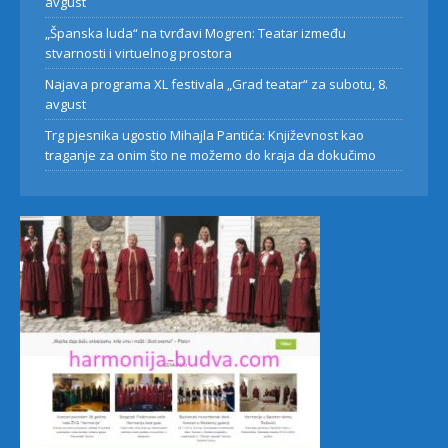
avgust
„Španska luda“ na tvrđavi Mogren: Teatar između
stvarnosti i virtuelnog prostora
Najava programa XL festivala „Grad teatar“ za subotu, 8.
avgust
Trg pjesnika ugostio Mihajla Pantića: Književnost kao
traganje za onim što ne možemo do kraja da dokučimo