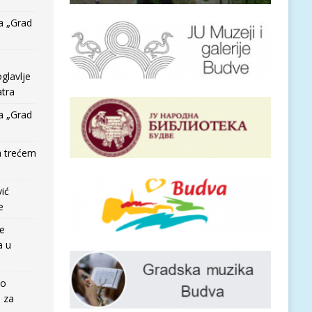
a „Grad
glavlje
tra
a „Grad
a trećem
vić
e
re
a u
io
e za