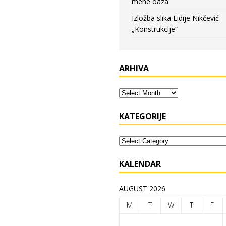
mene oaza
Izložba slika Lidije Nikčević
„Konstrukcije“
ARHIVA
KATEGORIJE
KALENDAR
AUGUST 2026
M
T
W
T
F