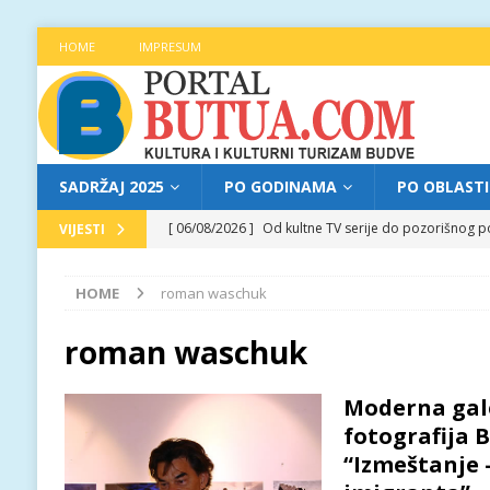
HOME
IMPRESUM
SADRŽAJ 2025
PO GODINAMA
PO OBLAST
[ 06/08/2026 ]
Od kultne TV serije do pozorišnog po
VIJESTI
[ 05/08/2026 ]
Najava programa XL festivala „Grad t
HOME
roman waschuk
[ 05/08/2026 ]
Grad, voda, drvo i čovjek: „Equilibr
[ 04/08/2026 ]
Najava programa XL festivala „Grad t
roman waschuk
[ 06/08/2026 ]
Najava programa XL festivala „Grad t
Moderna gale
fotografija 
“Izmeštanje 