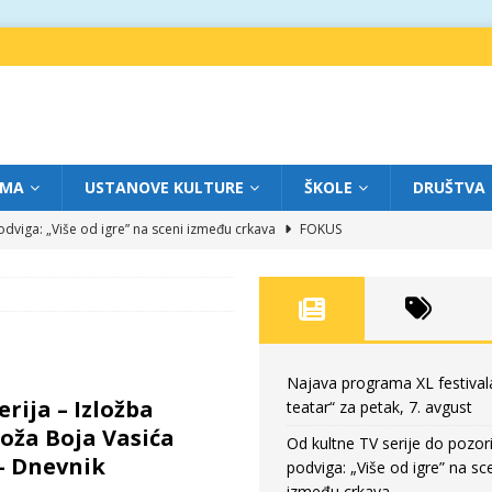
IMA
USTANOVE KULTURE
ŠKOLE
DRUŠTVA
dviga: „Više od igre” na sceni između crkava
FOKUS
eatar“ za četvrtak, 6. avgust
FOKUS
ium“ otvorio novo poglavlje likovnog programa Grada teatra
FOKUS
eatar“ za srijedu, 5. avgust
FOKUS
eatar“ za petak, 7. avgust
FOKUS
Najava programa XL festival
rija – Izložba
teatar“ za petak, 7. avgust
Boža Boja Vasića
Od kultne TV serije do pozor
– Dnevnik
podviga: „Više od igre” na sc
između crkava