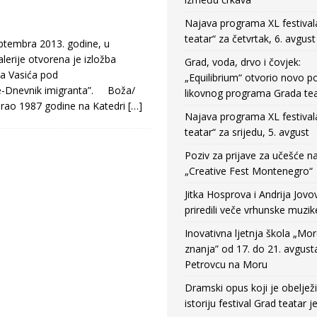
Najava programa XL festival
teatar“ za četvrtak, 6. avgust
embra 2013. godine, u
erije otvorena je izložba
Grad, voda, drvo i čovjek:
ja Vasića pod
„Equilibrium“ otvorio novo po
e-Dnevnik imigranta”. Boža/
likovnog programa Grada tea
irao 1987 godine na Katedri
[…]
Najava programa XL festival
teatar“ za srijedu, 5. avgust
Poziv za prijave za učešće n
„Creative Fest Montenegro“
Jitka Hosprova i Andrija Jovo
priredili veče vrhunske muzik
Inovativna ljetnja škola „Mo
znanja” od 17. do 21. avgust
Petrovcu na Moru
Dramski opus koji je obeljež
istoriju festival Grad teatar j