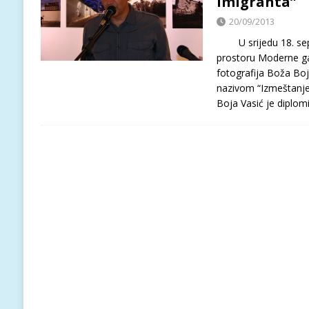
imigranta”
20/09/2013
U srijedu 18. sept
prostoru Moderne gal
fotografija Boža Bo
nazivom “Izmeštanj
Boja Vasić je diplom