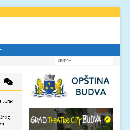
a „Grad
išnog
eni