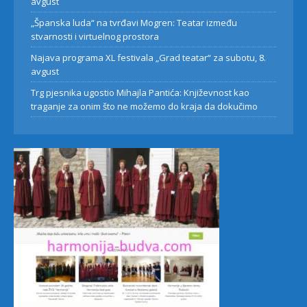
avgust
„Španska luda“ na tvrđavi Mogren: Teatar između
stvarnosti i virtuelnog prostora
Najava programa XL festivala „Grad teatar“ za subotu, 8.
avgust
Trg pjesnika ugostio Mihajla Pantića: Književnost kao
traganje za onim što ne možemo do kraja da dokučimo