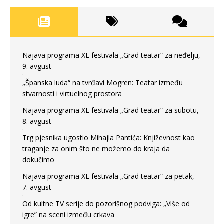
Najava programa XL festivala „Grad teatar“ za neđelju,
9. avgust
„Španska luda“ na tvrđavi Mogren: Teatar između
stvarnosti i virtuelnog prostora
Najava programa XL festivala „Grad teatar“ za subotu,
8. avgust
Trg pjesnika ugostio Mihajla Pantića: Književnost kao
traganje za onim što ne možemo do kraja da
dokučimo
Najava programa XL festivala „Grad teatar“ za petak,
7. avgust
Od kultne TV serije do pozorišnog podviga: „Više od
igre” na sceni između crkava