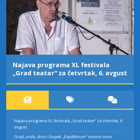
Najava programa XL festivala
„Grad teatar“ za četvrtak, 6. avgust
Najava programa XL festivala „Grad teatar“ za četvrtak, 6.
avgust
Grad, voda, drvo i čovjek: „Equilibrium“ otvorio novo