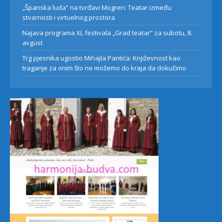
„Španska luda“ na tvrđavi Mogren: Teatar između
stvarnosti i virtuelnog prostora
Najava programa XL festivala „Grad teatar“ za subotu, 8.
avgust
Trg pjesnika ugostio Mihajla Pantića: Književnost kao
traganje za onim što ne možemo do kraja da dokučimo