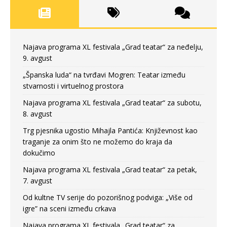
Najava programa XL festivala „Grad teatar“ za neđelju,
9. avgust
„Španska luda“ na tvrđavi Mogren: Teatar između
stvarnosti i virtuelnog prostora
Najava programa XL festivala „Grad teatar“ za subotu,
8. avgust
Trg pjesnika ugostio Mihajla Pantića: Književnost kao
traganje za onim što ne možemo do kraja da
dokučimo
Najava programa XL festivala „Grad teatar“ za petak,
7. avgust
Od kultne TV serije do pozorišnog podviga: „Više od
igre” na sceni između crkava
Najava programa XL festivala „Grad teatar“ za