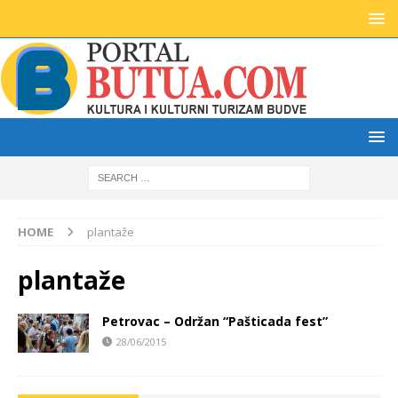
HOME
plantaže
plantaže
Petrovac – Održan “Pašticada fest”
28/06/2015