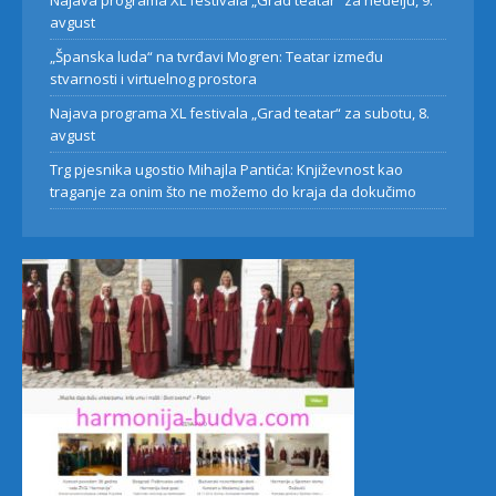
Najava programa XL festivala „Grad teatar“ za neđelju, 9.
avgust
„Španska luda“ na tvrđavi Mogren: Teatar između
stvarnosti i virtuelnog prostora
Najava programa XL festivala „Grad teatar“ za subotu, 8.
avgust
Trg pjesnika ugostio Mihajla Pantića: Književnost kao
traganje za onim što ne možemo do kraja da dokučimo