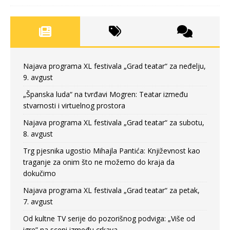
Najava programa XL festivala „Grad teatar“ za neđelju,
9. avgust
„Španska luda“ na tvrđavi Mogren: Teatar između
stvarnosti i virtuelnog prostora
Najava programa XL festivala „Grad teatar“ za subotu,
8. avgust
Trg pjesnika ugostio Mihajla Pantića: Književnost kao
traganje za onim što ne možemo do kraja da
dokučimo
Najava programa XL festivala „Grad teatar“ za petak,
7. avgust
Od kultne TV serije do pozorišnog podviga: „Više od
igre” na sceni između crkava