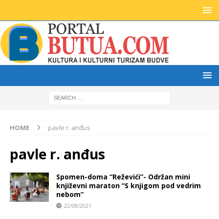
HOME
pavle r. anđus
pavle r. anđus
Spomen-doma “Reževići”- Održan mini
književni maraton “S knjigom pod vedrim
nebom”
22/08/2021