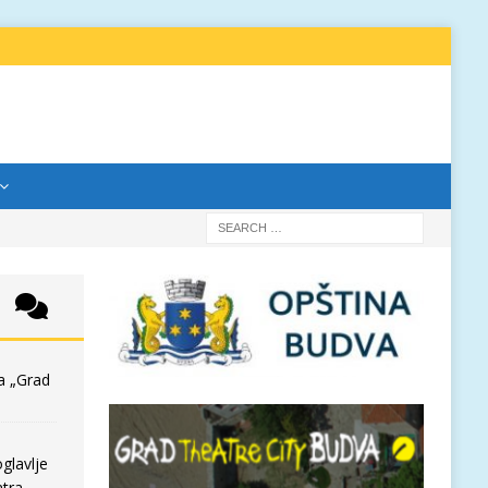
a „Grad
glavlje
tra