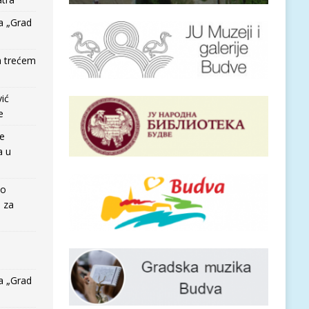
a „Grad
a trećem
vić
e
re
a u
io
e za
a „Grad