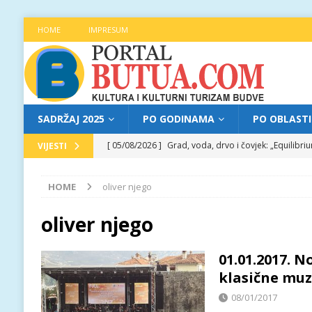
HOME
IMPRESUM
SADRŽAJ 2025
PO GODINAMA
PO OBLAST
[ 05/08/2026 ]
Grad, voda, drvo i čovjek: „Equilibr
VIJESTI
[ 04/08/2026 ]
Najava programa XL festivala „Grad t
HOME
oliver njego
[ 04/08/2026 ]
Poziv za prijave za učešće na treće
[ 04/08/2026 ]
Jitka Hosprova i Andrija Jovović prir
oliver njego
[ 05/08/2026 ]
Najava programa XL festivala „Grad t
01.01.2017. 
klasične muz
08/01/2017