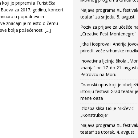
ji je pripremila Turistička
 Budva za 2017. godinu, koncert
Najava programa XL festival
 januara u popodnevnim
teatar“ za srijedu, 5. avgust
ve značajnije mjesto o čemu
Poziv za prijave za učešće n
 sve bolja pośećenost.
[…]
„Creative Fest Montenegro“
Jitka Hosprova i Andrija Jovo
priredili veče vrhunske muzik
Inovativna ljetnja škola „Mo
znanja” od 17. do 21. avgust
Petrovcu na Moru
Dramski opus koji je obeljež
istoriju festival Grad teatar j
mene oaza
Izložba slika Lidije Nikčević
„Konstrukcije“
Najava programa XL festival
teatar“ za utorak, 4. avgust