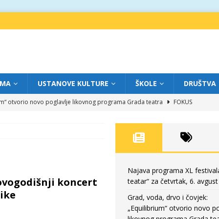
IMA
USTANOVE KULTURE
ŠKOLE
DRUŠTVA
ium“ otvorio novo poglavlje likovnog programa Grada teatra
FOKUS
eatar“ za srijedu, 5. avgust
FOKUS
m „Creative Fest Montenegro“
BAUO
edili veče vrhunske muzike
GRAD TEATAR
eatar“ za četvrtak, 6. avgust
FOKUS
Najava programa XL festival
Novogodišnji koncert
teatar“ za četvrtak, 6. avgust
ike
Grad, voda, drvo i čovjek:
„Equilibrium“ otvorio novo po
likovnog programa Grada tea