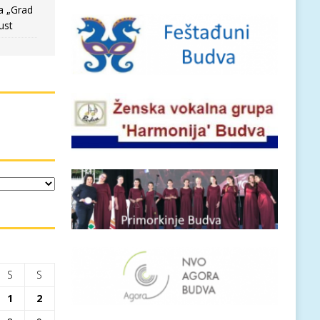
a „Grad
ust
S
S
1
2