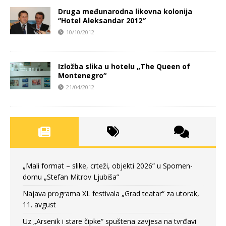
Druga međunarodna likovna kolonija
“Hotel Aleksandar 2012″
10/10/2012
Izložba slika u hotelu „The Queen of
Montenegro“
21/04/2012
„Mali format – slike, crteži, objekti 2026” u Spomen-
domu „Stefan Mitrov Ljubiša”
Najava programa XL festivala „Grad teatar“ za utorak,
11. avgust
Uz „Arsenik i stare čipke“ spuštena zavjesa na tvrđavi