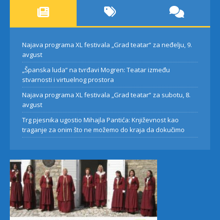
Najava programa XL festivala „Grad teatar“ za neđelju, 9.
avgust
„Španska luda“ na tvrđavi Mogren: Teatar između
stvarnosti i virtuelnog prostora
Najava programa XL festivala „Grad teatar“ za subotu, 8.
avgust
Trg pjesnika ugostio Mihajla Pantića: Književnost kao
traganje za onim što ne možemo do kraja da dokučimo