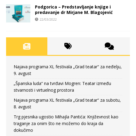
Podgorica – Predstavljanje knjige i
predavanje dr Mirjane M. Blagojević
22/03/2022
Najava programa XL festivala „Grad teatar“ za neđelju,
9. avgust
„Španska luda“ na tvrđavi Mogren: Teatar između
stvarnosti i virtuelnog prostora
Najava programa XL festivala „Grad teatar“ za subotu,
8. avgust
Trg pjesnika ugostio Mihajla Pantića: Književnost kao
traganje za onim što ne možemo do kraja da
dokučimo