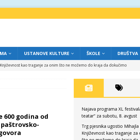
IMA
USTANOVE KULTURE
ŠKOLE
DRUŠTVA
a: Književnost kao traganje za onim što ne možemo do kraja da dokučimo
eatar“ za petak, 7. avgust
FOKUS
dviga: „Više od igre” na sceni između crkava
FOKUS
eatar“ za četvrtak, 6. avgust
FOKUS
Najava programa XL festival
e 600 godina od
teatar“ za subotu, 8. avgust
eatar“ za subotu, 8. avgust
FOKUS
 paštrovsko-
Trg pjesnika ugostio Mihajla 
govora
Književnost kao traganje za
što ne možemo do kraja da