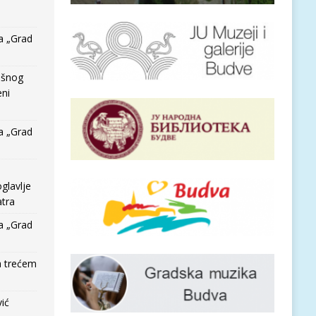
a „Grad
išnog
eni
a „Grad
glavlje
tra
a „Grad
a trećem
vić