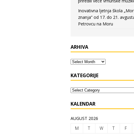
priredili veče vrhunske muzik
Inovativna ljetnja škola „Mo
znanja” od 17. do 21. avgust
Petrovcu na Moru
ARHIVA
KATEGORIJE
KALENDAR
AUGUST 2026
M
T
W
T
F