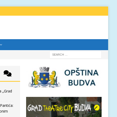
a „Grad
Pantića:
 onim