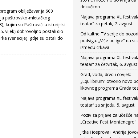
dokučimo
program obilježavanja 600
Najava programa XL festival
nja paštrovsko-mletačkog
teatar“ za petak, 7. avgust
), kojim su Paštrovići u istorijski
. vijek) dobrovoljno postali dio
Od kultne TV serije do pozor
ka (Venecije), gdje su ostali do
podviga: „Više od igre” na sc
između crkava
Najava programa XL festival
teatar“ za četvrtak, 6. avgust
Grad, voda, drvo i čovjek:
„Equilibrium“ otvorio novo po
likovnog programa Grada tea
Najava programa XL festival
teatar“ za srijedu, 5. avgust
Poziv za prijave za učešće n
„Creative Fest Montenegro“
Jitka Hosprova i Andrija Jovo