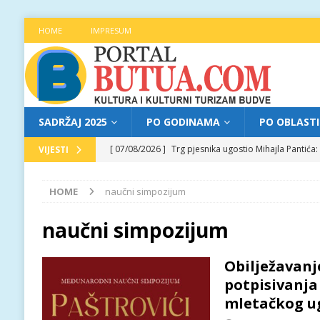
HOME
IMPRESUM
SADRŽAJ 2025
PO GODINAMA
PO OBLAST
[ 07/08/2026 ]
Trg pjesnika ugostio Mihajla Pantić
VIJESTI
FOKUS
HOME
naučni simpozijum
[ 06/08/2026 ]
Najava programa XL festivala „Grad t
[ 06/08/2026 ]
Od kultne TV serije do pozorišnog po
naučni simpozijum
[ 05/08/2026 ]
Najava programa XL festivala „Grad t
Obilježavanj
[ 07/08/2026 ]
Najava programa XL festivala „Grad t
potpisivanja
mletačkog u