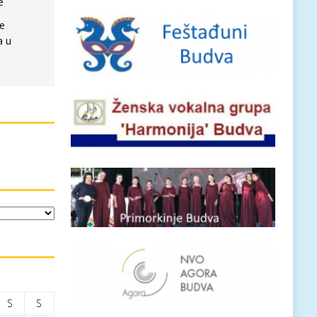
e
re
a u
S
S