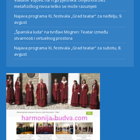
Vladimir Vujović na Trgu pjesnika: Umjetnost bez
metafizičkog nivoa teško se može razumjeti
Najava programa XL festivala „Grad teatar“ za neđelju, 9.
avgust
„Španska luda“ na tvrđavi Mogren: Teatar između
stvarnosti i virtuelnog prostora
Najava programa XL festivala „Grad teatar“ za subotu, 8.
avgust