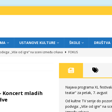
IMA
USTANOVE KULTURE
ŠKOLE
DRUŠTVA
dviga: „Više od igre” na sceni između crkava
FOKUS
eatar“ za četvrtak, 6. avgust
FOKUS
ium“ otvorio novo poglavlje likovnog programa Grada teatra
FOKUS
eatar“ za srijedu, 5. avgust
FOKUS
eatar“ za petak, 7. avgust
FOKUS
Najava programa XL festival
– Koncert mladih
teatar“ za petak, 7. avgust
dve
Od kultne TV serije do pozor
podviga: „Više od igre” na sc
između crkava