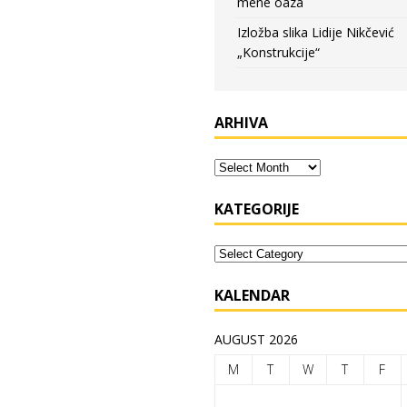
mene oaza
Izložba slika Lidije Nikčević
„Konstrukcije“
ARHIVA
KATEGORIJE
KALENDAR
AUGUST 2026
M
T
W
T
F