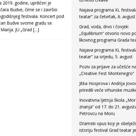
a 2019. godine, upriličen je
čara Budve, čime se i završio
Najava programa XL festival
godišnjeg festivala. Koncert pod
teatar“ za četvrtak, 6. avgust
čari Budve svome gradu se
Grad, voda, drvo i čovjek:
 Marija. JU „Grad
[…]
„Equilibrium“ otvorio novo po
likovnog programa Grada tea
Najava programa XL festival
teatar“ za srijedu, 5. avgust
Poziv za prijave za učešće n
„Creative Fest Montenegro“
Jitka Hosprova i Andrija Jovo
priredili veče vrhunske muzik
Inovativna ljetnja škola „Mo
znanja” od 17. do 21. avgust
Petrovcu na Moru
Dramski opus koji je obeljež
istoriju festival Grad teatar j