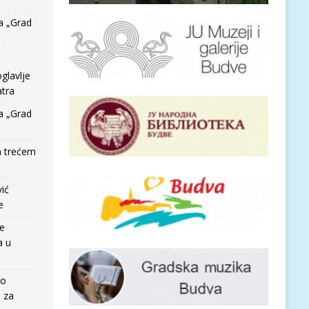
a „Grad
glavlje
tra
a „Grad
a trećem
vić
e
re
a u
io
e za