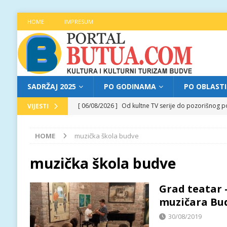
HOME
IMPRESUM
SADRŽAJ 2025
PO GODINAMA
PO OBLAST
[ 06/08/2026 ]
Od kultne TV serije do pozorišnog po
VIJESTI
[ 05/08/2026 ]
Najava programa XL festivala „Grad t
HOME
muzička škola budve
[ 05/08/2026 ]
Grad, voda, drvo i čovjek: „Equilibr
[ 04/08/2026 ]
Najava programa XL festivala „Grad t
muzička škola budve
[ 06/08/2026 ]
Najava programa XL festivala „Grad t
Grad teatar 
muzičara Bu
30/08/2019