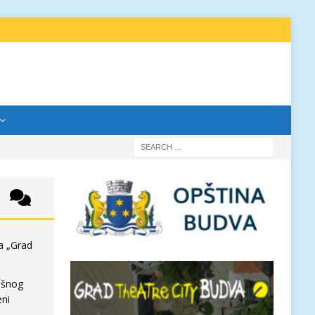
a „Grad
išnog
eni