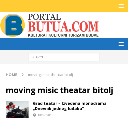
HOME
moving misic theatar bitolj
moving misic theatar bitolj
Grad teatar – Izvedena monodrama
„Dnevnik jednog luđaka“
18/07/2018