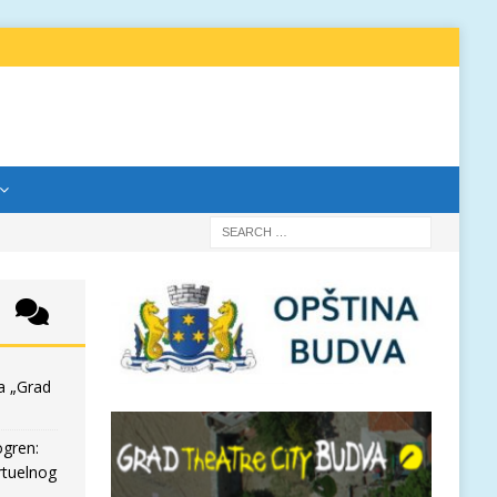
a „Grad
ogren:
rtuelnog