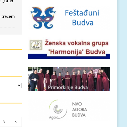
a „Grad
a trećem
S
S