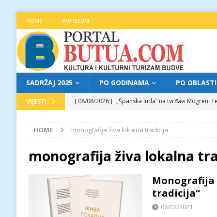
HOME
IMPRESUM
SADRŽAJ 2025
PO GODINAMA
PO OBLAST
[ 08/08/2026 ]
„Španska luda“ na tvrđavi Mogren: Te
VIJESTI
[ 07/08/2026 ]
Najava programa XL festivala „Grad t
HOME
monografija živa lokalna tradicija
[ 07/08/2026 ]
Trg pjesnika ugostio Mihajla Pantić
FOKUS
monografija živa lokalna tra
[ 06/08/2026 ]
Najava programa XL festivala „Grad t
Monografija 
[ 08/08/2026 ]
Najava programa XL festivala „Grad t
tradicija“
06/02/2021