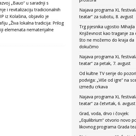
azvoj „Bauo“ u saradnji s
e i revitalizaciju tradicionalnih
Najava programa XL festival
P iz Kolašina, objavilo je
teatar“ za subotu, 8. avgust
iju „Živa lokalna tradicija: Prilog
Trg pjesnika ugostio Mihajla 
nciji elemenata nematerijalne
Književnost kao traganje za
što ne možemo do kraja da
dokučimo
Najava programa XL festival
teatar“ za petak, 7. avgust
Od kultne TV serije do pozor
podviga: „Više od igre” na sc
između crkava
Najava programa XL festival
teatar“ za četvrtak, 6. avgust
Grad, voda, drvo i čovjek:
„Equilibrium“ otvorio novo po
likovnog programa Grada tea