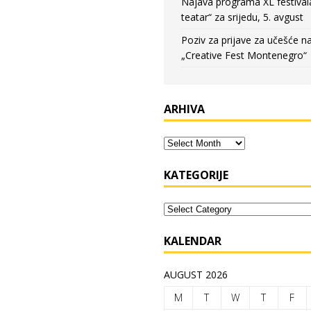
Najava programa XL festival
teatar“ za srijedu, 5. avgust
Poziv za prijave za učešće n
„Creative Fest Montenegro“
ARHIVA
KATEGORIJE
KALENDAR
AUGUST 2026
M
T
W
T
F