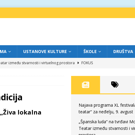
IMA
USTANOVE KULTURE
ŠKOLE
DRUŠTVA
atar između stvarnosti i virtuelnog prostora
FOKUS
eatar“ za subotu, 8. avgust
FOKUS
a: Književnost kao traganje za onim što ne možemo do kraja da dokučimo
dicija
eatar“ za petak, 7. avgust
FOKUS
Najava programa XL festival
„Živa lokalna
teatar“ za neđelju, 9. avgust
eatar“ za neđelju, 9. avgust
FOKUS
„Španska luda“ na tvrđavi M
Teatar između stvarnosti i vi
prostora