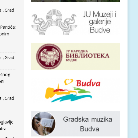
a „Grad
Pantića:
 onim
a „Grad
išnog
eni
a „Grad
glavlje
tra