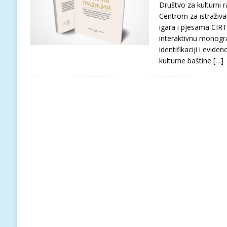
Društvo za kulturni r
Centrom za istraživanj
igara i pjesama CIRTI
interaktivnu monograf
identifikaciji i evide
kulturne baštine
[…]