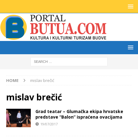
HOME
mislav brečić
mislav brečić
Grad teatar – Glumačka ekipa hrvatske
predstave “Balon” ispraćena ovacijama
19/07/2017