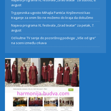
Najava programa XL festivala „Grad teatar“ za subotu, 8.
avgust
Trg pjesnika ugostio Mihajla Pantića: Književnost kao
traganje za onim što ne možemo do kraja da dokučimo
Najava programa XL festivala „Grad teatar“ za petak, 7.
avgust
Od kultne TV serije do pozorišnog podviga: „Više od igre”
na sceni između crkava