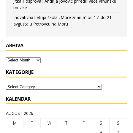
Jitka Hosprova i Andrija Jovović priredili veče vrhunske
muzike
Inovativna ljetnja škola „More znanja” od 17. do 21.
avgusta u Petrovcu na Moru
ARHIVA
KATEGORIJE
KALENDAR
AUGUST 2026
M
T
W
T
F
S
S
1
2