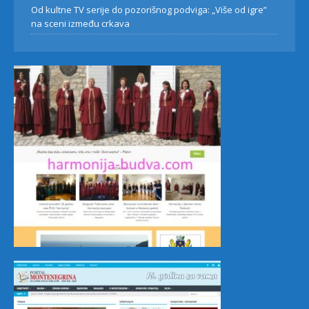
Od kultne TV serije do pozorišnog podviga: „Više od igre”
na sceni između crkava