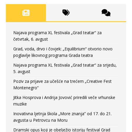
Najava programa XL festivala „Grad teatar“ za
četvrtak, 6. avgust
Grad, voda, drvo i čovjek: „Equilibrium“ otvorio novo
poglavlje likovnog programa Grada teatra
Najava programa XL festivala „Grad teatar“ za srijedu,
5. avgust
Poziv za prijave za učešće na trećem „Creative Fest
Montenegro“
Jitka Hosprova i Andrija Jovović priredili veče vrhunske
muzike
Inovativna ljetnja škola „More znanja” od 17. do 21.
avgusta u Petrovcu na Moru
Dramski opus koji je obelježio istoriju festival Grad