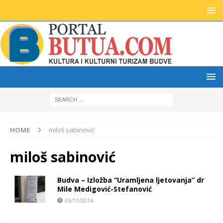
HOME
miloš sabinović
miloš sabinović
Budva – Izložba “Uramljena ljetovanja” dr
Mile Medigović-Stefanović
03/11/2014