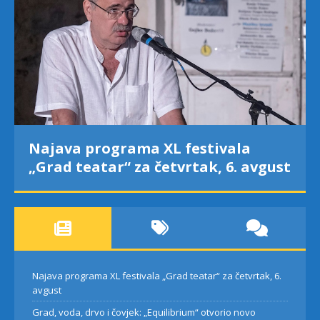
Najava programa XL festivala
„Grad teatar“ za četvrtak, 6. avgust
Najava programa XL festivala „Grad teatar“ za četvrtak, 6.
avgust
Grad, voda, drvo i čovjek: „Equilibrium“ otvorio novo