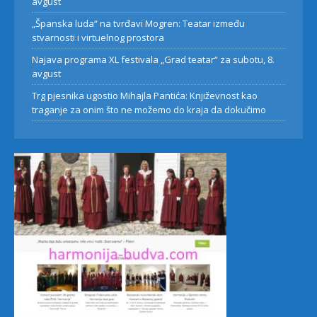
avgust
„Španska luda“ na tvrđavi Mogren: Teatar između
stvarnosti i virtuelnog prostora
Najava programa XL festivala „Grad teatar“ za subotu, 8.
avgust
Trg pjesnika ugostio Mihajla Pantića: Književnost kao
traganje za onim što ne možemo do kraja da dokučimo