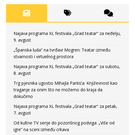
Najava programa XL festivala „Grad teatar“ za neđelju,
9. avgust
„Španska luda“ na tvrđavi Mogren: Teatar između
stvarnosti i virtuelnog prostora
Najava programa XL festivala „Grad teatar“ za subotu,
8. avgust
Trg pjesnika ugostio Mihajla Pantića: Književnost kao
traganje za onim što ne možemo do kraja da
dokučimo
Najava programa XL festivala „Grad teatar“ za petak,
7. avgust
Od kultne TV serije do pozorišnog podviga: „Više od
igre” na sceni između crkava