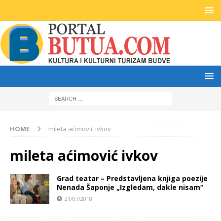
HOME
mileta aćimović ivkov
mileta aćimović ivkov
Grad teatar – Predstavljena knjiga poezije
Nenada Šaponje „Izgledam, dakle nisam“
21/07/2018