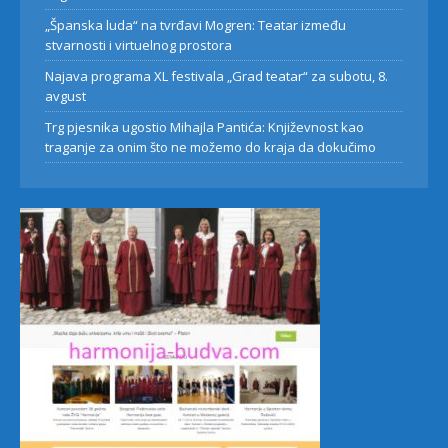
„Španska luda“ na tvrđavi Mogren: Teatar između
stvarnosti i virtuelnog prostora
Najava programa XL festivala „Grad teatar“ za subotu, 8.
avgust
Trg pjesnika ugostio Mihajla Pantića: Književnost kao
traganje za onim što ne možemo do kraja da dokučimo