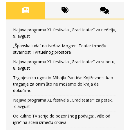
Najava programa XL festivala „Grad teatar“ za neđelju,
9. avgust
„Španska luda“ na tvrđavi Mogren: Teatar između
stvarnosti i virtuelnog prostora
Najava programa XL festivala „Grad teatar“ za subotu,
8. avgust
Trg pjesnika ugostio Mihajla Pantića: Književnost kao
traganje za onim što ne možemo do kraja da
dokučimo
Najava programa XL festivala „Grad teatar“ za petak,
7. avgust
Od kultne TV serije do pozorišnog podviga: „Više od
igre” na sceni između crkava