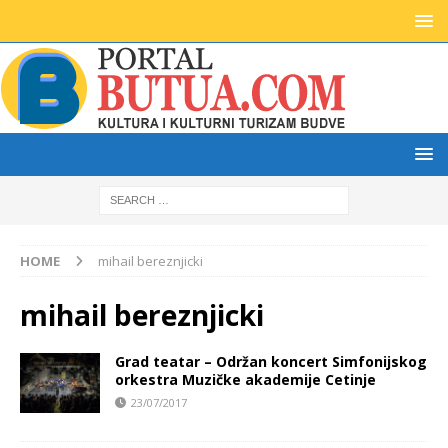
HOME
mihail bereznjicki
mihail bereznjicki
Grad teatar – Održan koncert Simfonijskog
orkestra Muzičke akademije Cetinje
23/07/2017