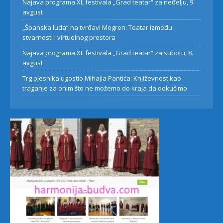
Najava programa XL festivala „Grad teatar“ za neđelju, 9.
avgust
„Španska luda“ na tvrđavi Mogren: Teatar između
stvarnosti i virtuelnog prostora
Najava programa XL festivala „Grad teatar“ za subotu, 8.
avgust
Trg pjesnika ugostio Mihajla Pantića: Književnost kao
traganje za onim što ne možemo do kraja da dokučimo