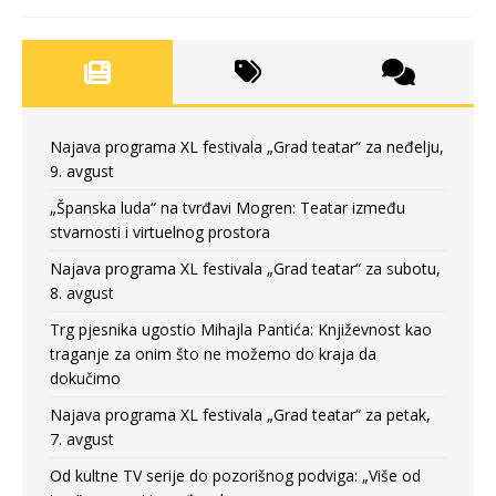
Najava programa XL festivala „Grad teatar“ za neđelju,
9. avgust
„Španska luda“ na tvrđavi Mogren: Teatar između
stvarnosti i virtuelnog prostora
Najava programa XL festivala „Grad teatar“ za subotu,
8. avgust
Trg pjesnika ugostio Mihajla Pantića: Književnost kao
traganje za onim što ne možemo do kraja da
dokučimo
Najava programa XL festivala „Grad teatar“ za petak,
7. avgust
Od kultne TV serije do pozorišnog podviga: „Više od