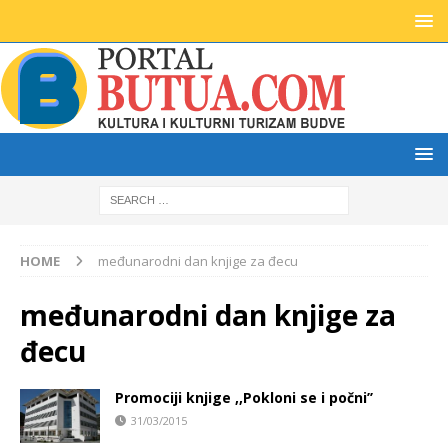
HOME
međunarodni dan knjige za đecu
međunarodni dan knjige za
đecu
Promociji knjige ,,Pokloni se i počni’’
31/03/2015