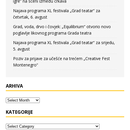
igre” na sceni između crkava
Najava programa XL festivala „Grad teatar“ za
četvrtak, 6. avgust
Grad, voda, drvo i čovjek: „Equilibrium“ otvorio novo
poglavlje likovnog programa Grada teatra
Najava programa XL festivala „Grad teatar“ za srijedu,
5. avgust
Poziv za prijave za učešće na trećem „Creative Fest
Montenegro“
ARHIVA
KATEGORIJE