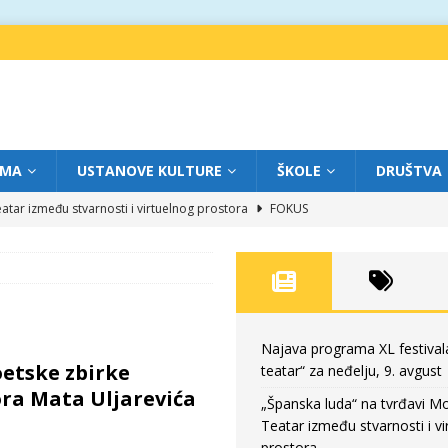
IMA
USTANOVE KULTURE
ŠKOLE
DRUŠTVA
atar između stvarnosti i virtuelnog prostora
FOKUS
eatar“ za subotu, 8. avgust
FOKUS
a: Književnost kao traganje za onim što ne možemo do kraja da dokučimo
eatar“ za petak, 7. avgust
FOKUS
Najava programa XL festival
etske zbirke
teatar“ za neđelju, 9. avgust
eatar“ za neđelju, 9. avgust
FOKUS
ra Mata Uljarevića
„Španska luda“ na tvrđavi M
Teatar između stvarnosti i vi
prostora