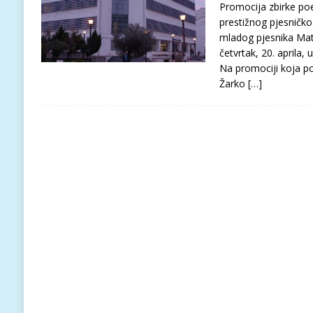
Promocija zbirke poe
prestižnog pjesničko
mladog pjesnika Mata
četvrtak, 20. aprila,
Na promociji koja po
Žarko
[…]