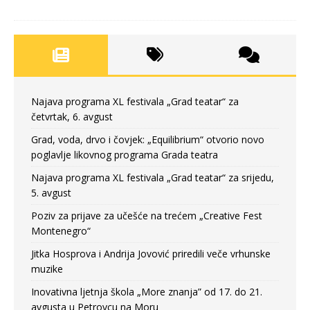
Najava programa XL festivala „Grad teatar“ za
četvrtak, 6. avgust
Grad, voda, drvo i čovjek: „Equilibrium“ otvorio novo
poglavlje likovnog programa Grada teatra
Najava programa XL festivala „Grad teatar“ za srijedu,
5. avgust
Poziv za prijave za učešće na trećem „Creative Fest
Montenegro“
Jitka Hosprova i Andrija Jovović priredili veče vrhunske
muzike
Inovativna ljetnja škola „More znanja” od 17. do 21.
avgusta u Petrovcu na Moru