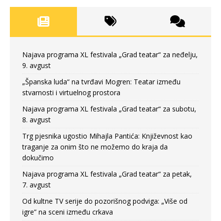
Najava programa XL festivala „Grad teatar“ za neđelju,
9. avgust
„Španska luda“ na tvrđavi Mogren: Teatar između
stvarnosti i virtuelnog prostora
Najava programa XL festivala „Grad teatar“ za subotu,
8. avgust
Trg pjesnika ugostio Mihajla Pantića: Književnost kao
traganje za onim što ne možemo do kraja da
dokučimo
Najava programa XL festivala „Grad teatar“ za petak,
7. avgust
Od kultne TV serije do pozorišnog podviga: „Više od
igre” na sceni između crkava