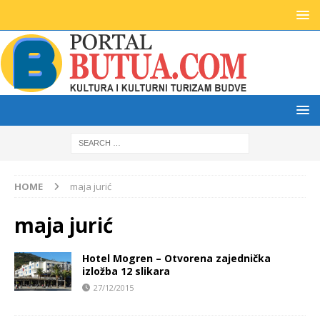
HOME
maja jurić
maja jurić
Hotel Mogren – Otvorena zajednička
izložba 12 slikara
27/12/2015