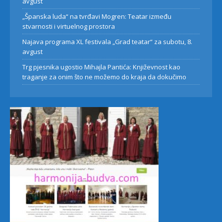
avgust
„Španska luda“ na tvrđavi Mogren: Teatar između
stvarnosti i virtuelnog prostora
Najava programa XL festivala „Grad teatar“ za subotu, 8.
avgust
Trg pjesnika ugostio Mihajla Pantića: Književnost kao
traganje za onim što ne možemo do kraja da dokučimo