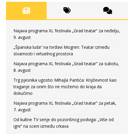
Najava programa XL festivala „Grad teatar“ za neđelju,
9. avgust
„Španska luda“ na tvrđavi Mogren: Teatar između
stvarnosti i virtuelnog prostora
Najava programa XL festivala „Grad teatar“ za subotu,
8. avgust
Trg pjesnika ugostio Mihajla Pantića: Književnost kao
traganje za onim što ne možemo do kraja da
dokučimo
Najava programa XL festivala „Grad teatar“ za petak,
7. avgust
Od kultne TV serije do pozorišnog podviga: „Više od
igre” na sceni između crkava