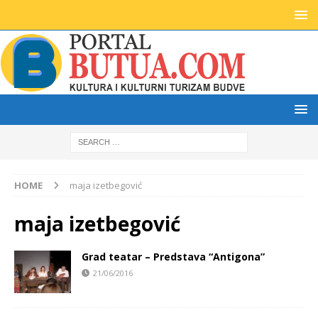
HOME
maja izetbegović
maja izetbegović
Grad teatar – Predstava “Antigona”
21/06/2016