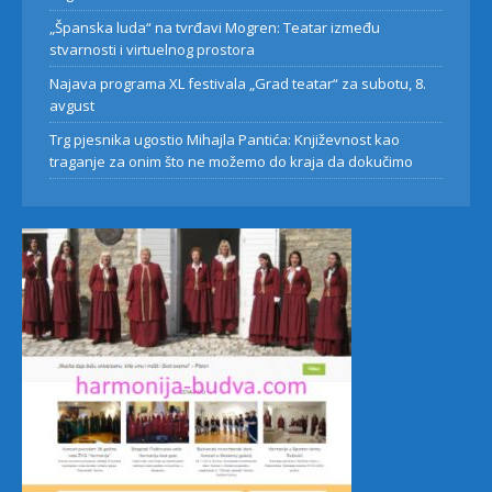
„Španska luda“ na tvrđavi Mogren: Teatar između
stvarnosti i virtuelnog prostora
Najava programa XL festivala „Grad teatar“ za subotu, 8.
avgust
Trg pjesnika ugostio Mihajla Pantića: Književnost kao
traganje za onim što ne možemo do kraja da dokučimo