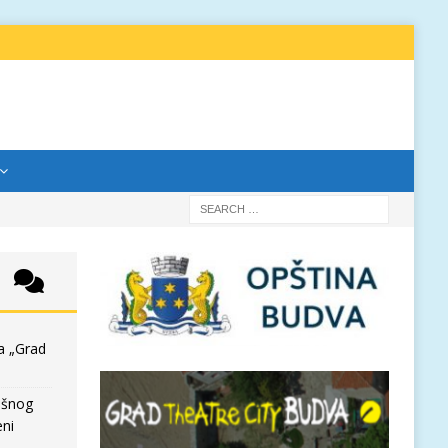
a „Grad
išnog
eni