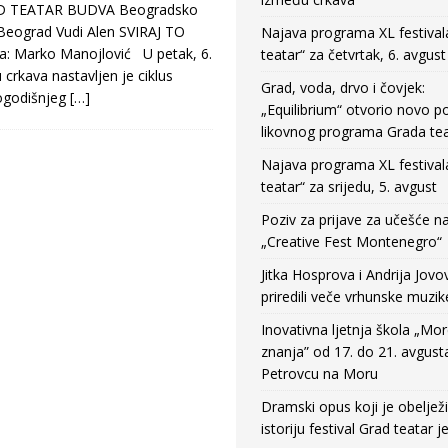
 TEATAR BUDVA Beogradsko
Beograd Vudi Alen SVIRAJ TO
Najava programa XL festival
: Marko Manojlović U petak, 6.
teatar“ za četvrtak, 6. avgust
 crkava nastavljen je ciklus
Grad, voda, drvo i čovjek:
vogodišnjeg
[…]
„Equilibrium“ otvorio novo po
likovnog programa Grada tea
Najava programa XL festival
teatar“ za srijedu, 5. avgust
Poziv za prijave za učešće n
„Creative Fest Montenegro“
Jitka Hosprova i Andrija Jovo
priredili veče vrhunske muzik
Inovativna ljetnja škola „Mo
znanja” od 17. do 21. avgust
Petrovcu na Moru
Dramski opus koji je obeljež
istoriju festival Grad teatar j