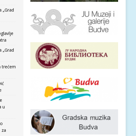
a „Grad
glavlje
tra
a „Grad
a trećem
vić
e
re
a u
io
e za