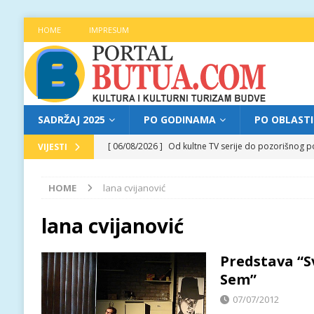
HOME
IMPRESUM
SADRŽAJ 2025
PO GODINAMA
PO OBLAST
[ 06/08/2026 ]
Od kultne TV serije do pozorišnog po
VIJESTI
[ 05/08/2026 ]
Najava programa XL festivala „Grad t
HOME
lana cvijanović
[ 05/08/2026 ]
Grad, voda, drvo i čovjek: „Equilibr
[ 04/08/2026 ]
Najava programa XL festivala „Grad t
lana cvijanović
[ 06/08/2026 ]
Najava programa XL festivala „Grad t
Predstava “S
Sem”
07/07/2012