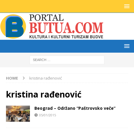
HOME
kristina rađenović
kristina rađenović
Beograd – Održano “Paštrovsko veče”
05/01/2015