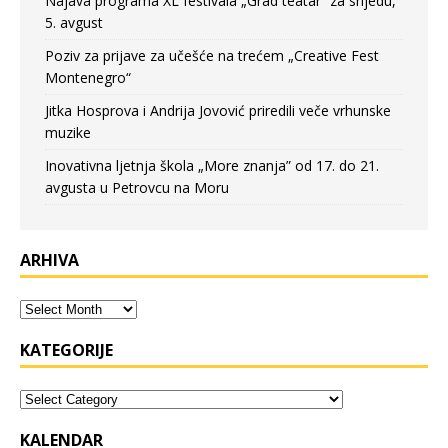
Najava programa XL festivala „Grad teatar“ za srijedu,
5. avgust
Poziv za prijave za učešće na trećem „Creative Fest
Montenegro“
Jitka Hosprova i Andrija Jovović priredili veče vrhunske
muzike
Inovativna ljetnja škola „More znanja” od 17. do 21.
avgusta u Petrovcu na Moru
ARHIVA
KATEGORIJE
KALENDAR