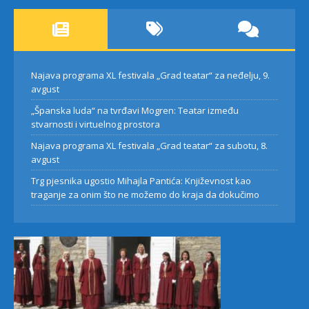
Najava programa XL festivala „Grad teatar“ za neđelju, 9.
avgust
„Španska luda“ na tvrđavi Mogren: Teatar između
stvarnosti i virtuelnog prostora
Najava programa XL festivala „Grad teatar“ za subotu, 8.
avgust
Trg pjesnika ugostio Mihajla Pantića: Književnost kao
traganje za onim što ne možemo do kraja da dokučimo