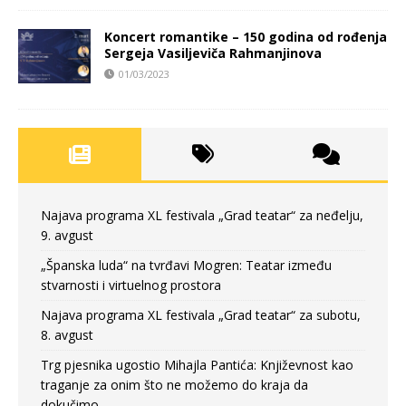
Koncert romantike – 150 godina od rođenja
Sergeja Vasiljeviča Rahmanjinova
01/03/2023
Najava programa XL festivala „Grad teatar“ za neđelju,
9. avgust
„Španska luda“ na tvrđavi Mogren: Teatar između
stvarnosti i virtuelnog prostora
Najava programa XL festivala „Grad teatar“ za subotu,
8. avgust
Trg pjesnika ugostio Mihajla Pantića: Književnost kao
traganje za onim što ne možemo do kraja da
dokučimo