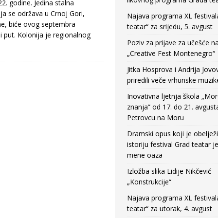
. godine. Jedina stalna
oja se održava u Crnoj Gori,
Najava programa XL festival
e, biće ovog septembra
teatar“ za srijedu, 5. avgust
 put. Kolonija je regionalnog
Poziv za prijave za učešće n
„Creative Fest Montenegro“
Jitka Hosprova i Andrija Jovo
priredili veče vrhunske muzik
Inovativna ljetnja škola „Mo
znanja” od 17. do 21. avgust
Petrovcu na Moru
Dramski opus koji je obeljež
istoriju festival Grad teatar j
mene oaza
Izložba slika Lidije Nikčević
„Konstrukcije“
Najava programa XL festival
teatar“ za utorak, 4. avgust