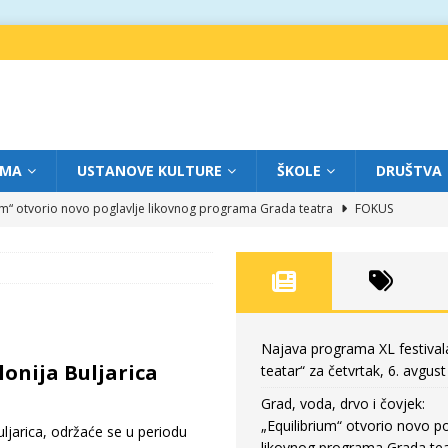
IMA
USTANOVE KULTURE
ŠKOLE
DRUŠTVA
ium“ otvorio novo poglavlje likovnog programa Grada teatra
FOKUS
eatar“ za srijedu, 5. avgust
FOKUS
m „Creative Fest Montenegro“
BAUO
edili veče vrhunske muzike
GRAD TEATAR
eatar“ za četvrtak, 6. avgust
FOKUS
Najava programa XL festival
lonija Buljarica
teatar“ za četvrtak, 6. avgust
Grad, voda, drvo i čovjek:
„Equilibrium“ otvorio novo po
uljarica, održaće se u periodu
likovnog programa Grada tea