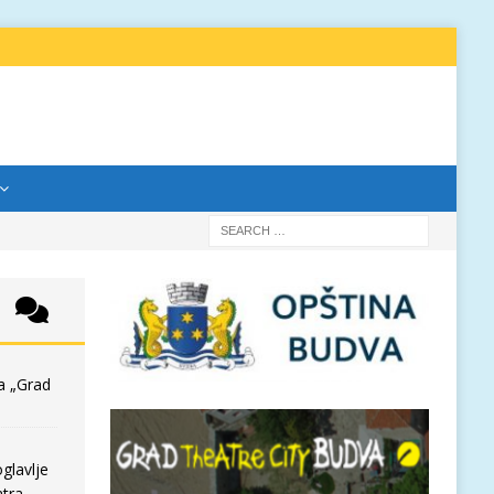
a „Grad
glavlje
tra