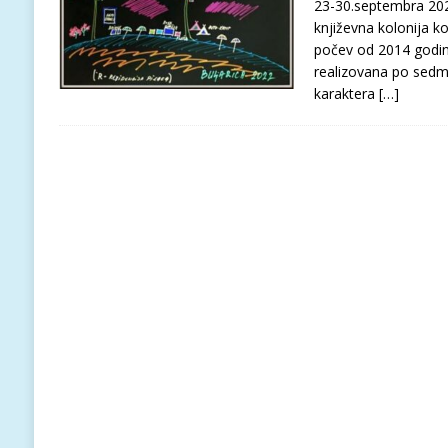
23-30.septembra 2022
književna kolonija k
počev od 2014 godin
realizovana po sedmi
karaktera
[…]