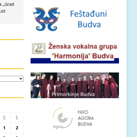
a „Grad
ust
S
S
1
2