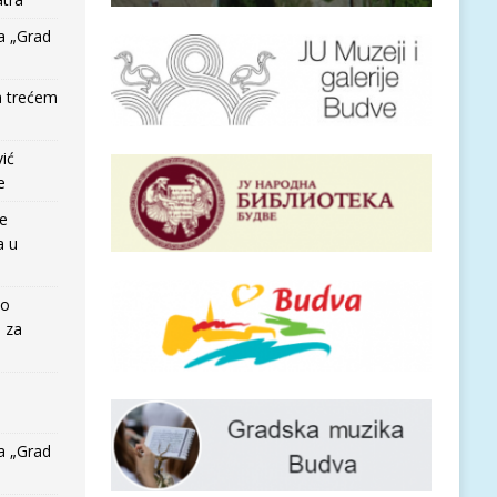
a „Grad
a trećem
vić
e
re
a u
io
e za
a „Grad