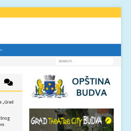
a „Grad
išnog
eni