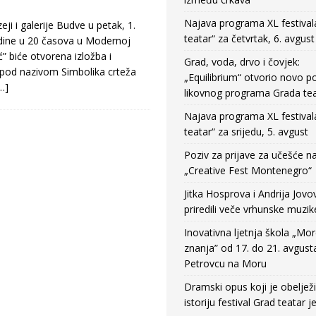
Najava programa XL festival
eji i galerije Budve u petak, 1.
teatar“ za četvrtak, 6. avgust
dine u 20 časova u Modernoj
ć” biće otvorena izložba i
Grad, voda, drvo i čovjek:
 pod nazivom Simbolika crteža
„Equilibrium“ otvorio novo po
…]
likovnog programa Grada tea
Najava programa XL festival
teatar“ za srijedu, 5. avgust
Poziv za prijave za učešće n
„Creative Fest Montenegro“
Jitka Hosprova i Andrija Jovo
priredili veče vrhunske muzik
Inovativna ljetnja škola „Mo
znanja” od 17. do 21. avgust
Petrovcu na Moru
Dramski opus koji je obeljež
istoriju festival Grad teatar j