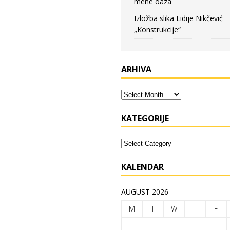
mene oaza
Izložba slika Lidije Nikčević
„Konstrukcije“
ARHIVA
KATEGORIJE
KALENDAR
AUGUST 2026
M
T
W
T
F