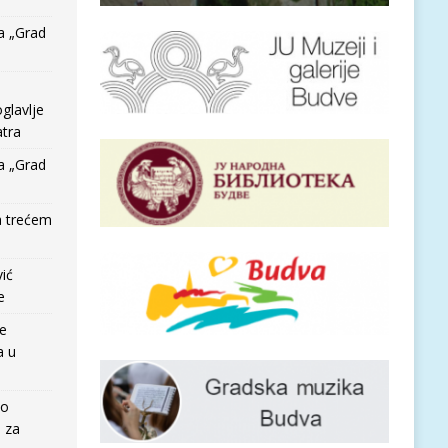
a „Grad
glavlje
tra
a „Grad
a trećem
vić
e
re
a u
io
e za