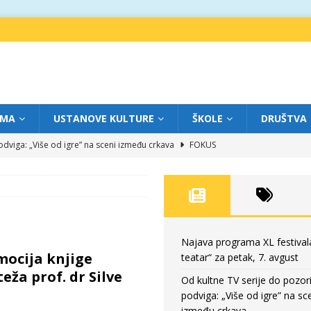
IMA
USTANOVE KULTURE
ŠKOLE
DRUŠTVA
dviga: „Više od igre” na sceni između crkava
FOKUS
eatar“ za četvrtak, 6. avgust
FOKUS
ium“ otvorio novo poglavlje likovnog programa Grada teatra
FOKUS
eatar“ za srijedu, 5. avgust
FOKUS
eatar“ za petak, 7. avgust
FOKUS
Najava programa XL festival
mocija knjige
teatar“ za petak, 7. avgust
eža prof. dr Silve
Od kultne TV serije do pozor
podviga: „Više od igre” na sc
između crkava