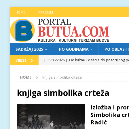
HOME
IMPRESUM
SADRŽAJ 2025
PO GODINAMA
PO OBLAST
[ 06/08/2026 ]
Od kultne TV serije do pozorišnog po
VIJESTI
[ 05/08/2026 ]
Najava programa XL festivala „Grad t
HOME
knjiga simbolika crteža
[ 05/08/2026 ]
Grad, voda, drvo i čovjek: „Equilibr
[ 04/08/2026 ]
Najava programa XL festivala „Grad t
knjiga simbolika crteža
[ 06/08/2026 ]
Najava programa XL festivala „Grad t
Izložba i pro
Simbolika crt
Radić