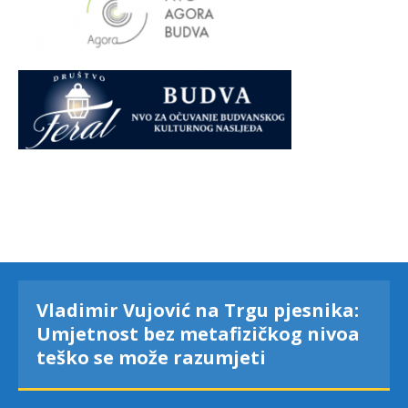
Vladimir Vujović na Trgu pjesnika:
Umjetnost bez metafizičkog nivoa
teško se može razumjeti