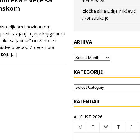
ioteka – Veče sa
mene oaza
inskom
Izložba slika Lidije Nikčević
„Konstrukcije“
sateljicom i novinarkom
predstavljanje njene knjige priča
Jabuka sa jabuke” održano je u
ARHIVA
Budve u petak, 7. decembra
i koju
[…]
KATEGORIJE
KALENDAR
AUGUST 2026
M
T
W
T
F