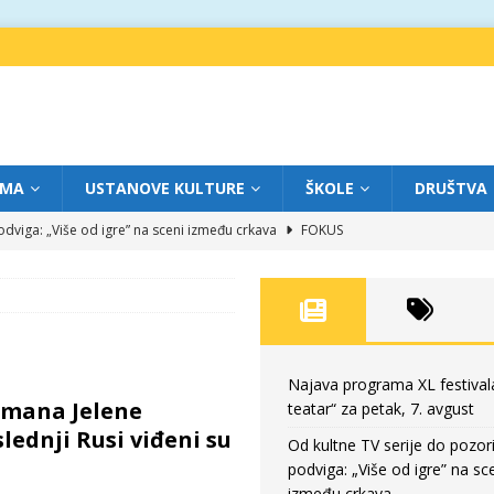
IMA
USTANOVE KULTURE
ŠKOLE
DRUŠTVA
dviga: „Više od igre” na sceni između crkava
FOKUS
eatar“ za četvrtak, 6. avgust
FOKUS
ium“ otvorio novo poglavlje likovnog programa Grada teatra
FOKUS
eatar“ za srijedu, 5. avgust
FOKUS
eatar“ za petak, 7. avgust
FOKUS
Najava programa XL festival
omana Jelene
teatar“ za petak, 7. avgust
lednji Rusi viđeni su
Od kultne TV serije do pozor
podviga: „Više od igre” na sc
između crkava