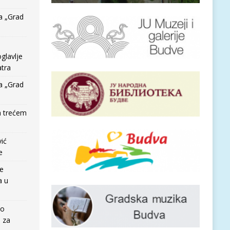
a „Grad
glavlje
tra
a „Grad
a trećem
vić
e
re
a u
io
e za