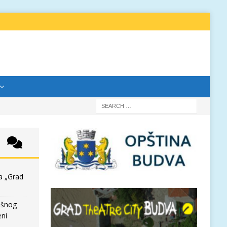
a „Grad
išnog
eni