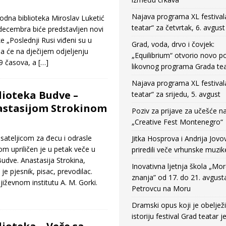
Najava programa XL festival
rodna biblioteka Miroslav Luketić
teatar“ za četvrtak, 6. avgust
decembra biće predstavljen novi
e „Poslednji Rusi viđeni su u
Grad, voda, drvo i čovjek:
 će na dječijem odjeljenju
„Equilibrium“ otvorio novo po
19 časova, a
[…]
likovnog programa Grada tea
Najava programa XL festival
ioteka Budve –
teatar“ za srijedu, 5. avgust
astasijom Strokinom
Poziv za prijave za učešće n
„Creative Fest Montenegro“
sateljicom za đecu i odrasle
Jitka Hosprova i Andrija Jovo
m upriličen je u petak veče u
priredili veče vrhunske muzik
Budve. Anastasija Strokina,
Inovativna ljetnja škola „Mo
e pjesnik, pisac, prevodilac.
znanja” od 17. do 21. avgust
jiževnom institutu A. M. Gorki.
Petrovcu na Moru
Dramski opus koji je obeljež
istoriju festival Grad teatar j