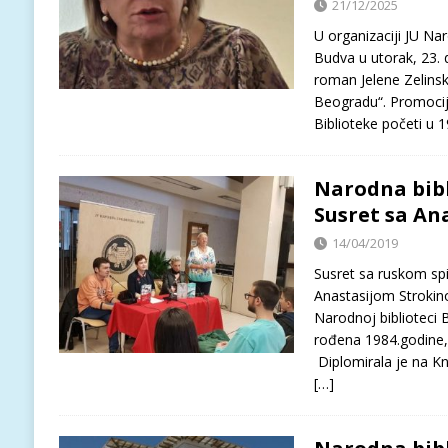
21/12/2025
U organizaciji JU Na
Budva u utorak, 23. 
roman Jelene Zelinsk
Beogradu“. Promocija
Biblioteke početi u 
Narodna bibl
Susret sa An
14/04/2019
Susret sa ruskom spi
Anastasijom Strokino
Narodnoj biblioteci 
rođena 1984.godine, j
Diplomirala je na Kn
[…]