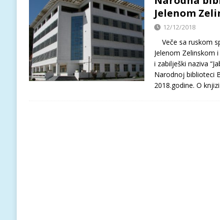
Narodna bibl
Jelenom Zel
12/12/2018
Veče sa ruskom spi
Jelenom Zelinskom i 
i zabilješki naziva “
Narodnoj biblioteci 
2018.godine. O knjiz