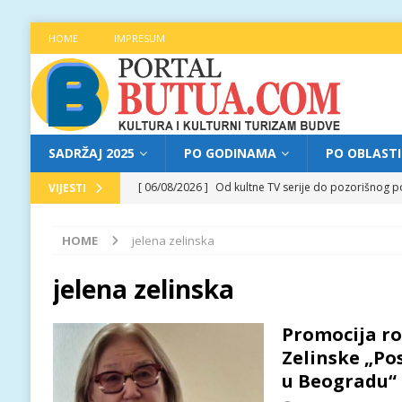
HOME
IMPRESUM
SADRŽAJ 2025
PO GODINAMA
PO OBLAST
[ 06/08/2026 ]
Od kultne TV serije do pozorišnog po
VIJESTI
[ 05/08/2026 ]
Najava programa XL festivala „Grad t
HOME
jelena zelinska
[ 05/08/2026 ]
Grad, voda, drvo i čovjek: „Equilibr
[ 04/08/2026 ]
Najava programa XL festivala „Grad t
jelena zelinska
[ 06/08/2026 ]
Najava programa XL festivala „Grad t
Promocija r
Zelinske „Pos
u Beogradu“